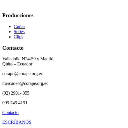
Producciones
Cuñas
Series
Clips
Contacto
Valladolid N24-59 y Madrid,
Quito – Ecuador
corape@corape.org.ec
mercadeo@corape.org.ec
(02) 2901- 355
099 749 4191
Contacto
ESCRÍBANOS