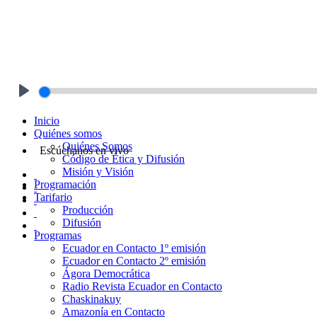
Play
Inicio
Quiénes somos
Quiénes Somos
Escúchanos en vivo
Código de Ética y Difusión
Misión y Visión
Programación
Tarifario
Producción
Difusión
Programas
Ecuador en Contacto 1º emisión
Ecuador en Contacto 2º emisión
Ágora Democrática
Radio Revista Ecuador en Contacto
Chaskinakuy
Amazonía en Contacto