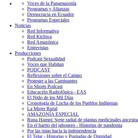
Voces de la Panamazonía
Programas y Alianzas
Democracia en Ecuador
Programas Especiales
Noticias
Red Informativa
Red Kichwa
Red Amazónica
Entrevistas
Producciones
Podcast Sexualidad
Voces que Habitan
PODCAST
Reflexiones sobre el Campo
Proteger a las Caminantes
En Shorts Podcast
Educación Radiofónica - EAS
El Nido de los Mil Días
Cronología de Lucha de los Pueblos Indígenas
La Mujer Rural
AMAZONÍA ESPECIAL
Runa Hampi: Serie radial de plantas medicinales ancestra
En el barrio del jabonero - Historias de pandemia
Por las rutas hacia la independencia
El Telar - Historias y Puntadas de Dignidad