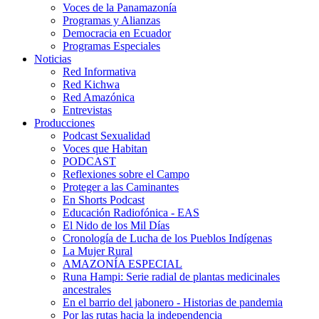
Voces de la Panamazonía
Programas y Alianzas
Democracia en Ecuador
Programas Especiales
Noticias
Red Informativa
Red Kichwa
Red Amazónica
Entrevistas
Producciones
Podcast Sexualidad
Voces que Habitan
PODCAST
Reflexiones sobre el Campo
Proteger a las Caminantes
En Shorts Podcast
Educación Radiofónica - EAS
El Nido de los Mil Días
Cronología de Lucha de los Pueblos Indígenas
La Mujer Rural
AMAZONÍA ESPECIAL
Runa Hampi: Serie radial de plantas medicinales
ancestrales
En el barrio del jabonero - Historias de pandemia
Por las rutas hacia la independencia