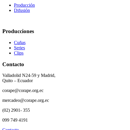
Producción
Difusión
Producciones
Cuñas
Series
Clips
Contacto
Valladolid N24-59 y Madrid,
Quito – Ecuador
corape@corape.org.ec
mercadeo@corape.org.ec
(02) 2901- 355
099 749 4191
Contacto