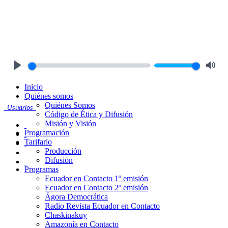
Play
Mute
Inicio
Quiénes somos
Quiénes Somos
Usuarios
Código de Ética y Difusión
Misión y Visión
Programación
Tarifario
Producción
Difusión
Programas
Ecuador en Contacto 1º emisión
Ecuador en Contacto 2º emisión
Ágora Democrática
Radio Revista Ecuador en Contacto
Chaskinakuy
Amazonía en Contacto