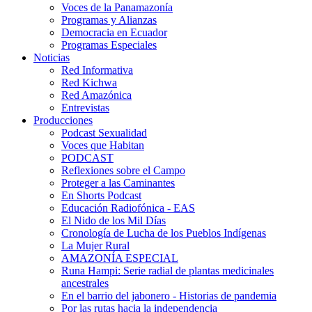
Voces de la Panamazonía
Programas y Alianzas
Democracia en Ecuador
Programas Especiales
Noticias
Red Informativa
Red Kichwa
Red Amazónica
Entrevistas
Producciones
Podcast Sexualidad
Voces que Habitan
PODCAST
Reflexiones sobre el Campo
Proteger a las Caminantes
En Shorts Podcast
Educación Radiofónica - EAS
El Nido de los Mil Días
Cronología de Lucha de los Pueblos Indígenas
La Mujer Rural
AMAZONÍA ESPECIAL
Runa Hampi: Serie radial de plantas medicinales
ancestrales
En el barrio del jabonero - Historias de pandemia
Por las rutas hacia la independencia