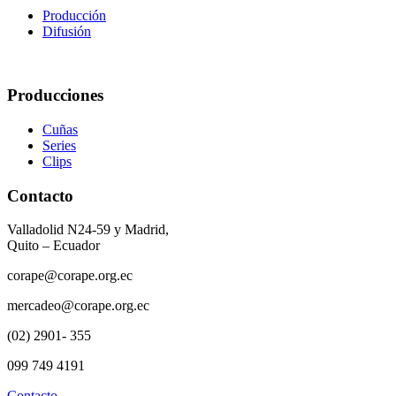
Producción
Difusión
Producciones
Cuñas
Series
Clips
Contacto
Valladolid N24-59 y Madrid,
Quito – Ecuador
corape@corape.org.ec
mercadeo@corape.org.ec
(02) 2901- 355
099 749 4191
Contacto