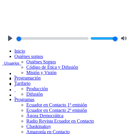
Play
Mute
Inicio
Quiénes somos
Quiénes Somos
Usuarios
Código de Ética y Difusión
Misión y Visión
Programación
Tarifario
Producción
Difusión
Programas
Ecuador en Contacto 1º emisión
Ecuador en Contacto 2º emisión
Ágora Democrática
Radio Revista Ecuador en Contacto
Chaskinakuy
Amazonía en Contacto