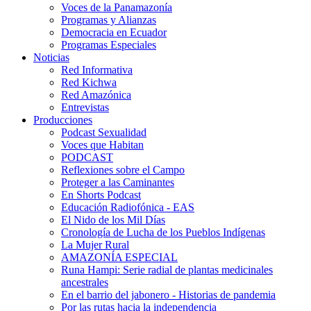
Voces de la Panamazonía
Programas y Alianzas
Democracia en Ecuador
Programas Especiales
Noticias
Red Informativa
Red Kichwa
Red Amazónica
Entrevistas
Producciones
Podcast Sexualidad
Voces que Habitan
PODCAST
Reflexiones sobre el Campo
Proteger a las Caminantes
En Shorts Podcast
Educación Radiofónica - EAS
El Nido de los Mil Días
Cronología de Lucha de los Pueblos Indígenas
La Mujer Rural
AMAZONÍA ESPECIAL
Runa Hampi: Serie radial de plantas medicinales
ancestrales
En el barrio del jabonero - Historias de pandemia
Por las rutas hacia la independencia