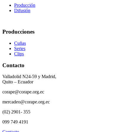
Producción
Difusión
Producciones
Cuñas
Series
Clips
Contacto
Valladolid N24-59 y Madrid,
Quito – Ecuador
corape@corape.org.ec
mercadeo@corape.org.ec
(02) 2901- 355
099 749 4191
Contacto