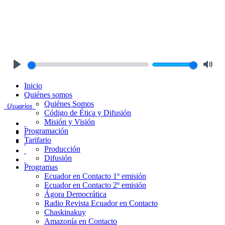
Play
Mute
Inicio
Quiénes somos
Quiénes Somos
Usuarios
Código de Ética y Difusión
Misión y Visión
Programación
Tarifario
Producción
Difusión
Programas
Ecuador en Contacto 1º emisión
Ecuador en Contacto 2º emisión
Ágora Democrática
Radio Revista Ecuador en Contacto
Chaskinakuy
Amazonía en Contacto