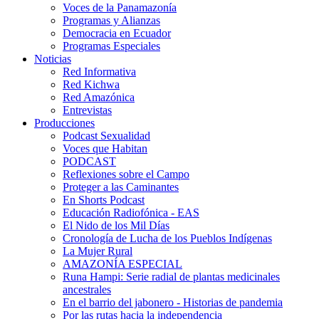
Voces de la Panamazonía
Programas y Alianzas
Democracia en Ecuador
Programas Especiales
Noticias
Red Informativa
Red Kichwa
Red Amazónica
Entrevistas
Producciones
Podcast Sexualidad
Voces que Habitan
PODCAST
Reflexiones sobre el Campo
Proteger a las Caminantes
En Shorts Podcast
Educación Radiofónica - EAS
El Nido de los Mil Días
Cronología de Lucha de los Pueblos Indígenas
La Mujer Rural
AMAZONÍA ESPECIAL
Runa Hampi: Serie radial de plantas medicinales
ancestrales
En el barrio del jabonero - Historias de pandemia
Por las rutas hacia la independencia