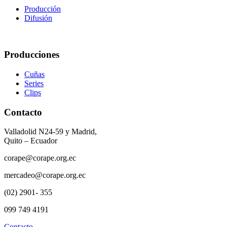
Producción
Difusión
Producciones
Cuñas
Series
Clips
Contacto
Valladolid N24-59 y Madrid,
Quito – Ecuador
corape@corape.org.ec
mercadeo@corape.org.ec
(02) 2901- 355
099 749 4191
Contacto