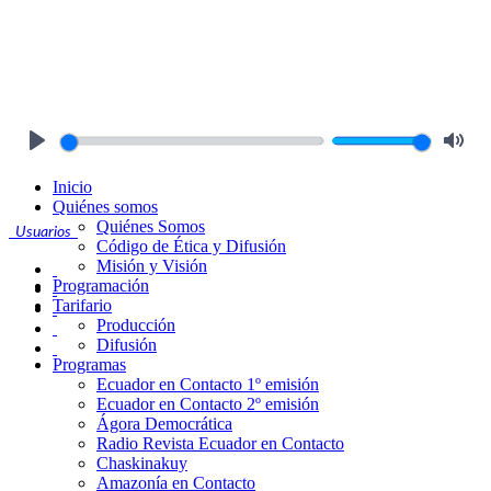
Play
Mute
Inicio
Quiénes somos
Quiénes Somos
Usuarios
Código de Ética y Difusión
Misión y Visión
Programación
Tarifario
Producción
Difusión
Programas
Ecuador en Contacto 1º emisión
Ecuador en Contacto 2º emisión
Ágora Democrática
Radio Revista Ecuador en Contacto
Chaskinakuy
Amazonía en Contacto