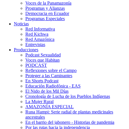
Voces de la Panamazonía
Programas y Alianzas
Democracia en Ecuador
Programas Especiales
Noticias
Red Informativa
Red Kichwa
Red Amazónica
Entrevistas
Producciones
Podcast Sexualidad
Voces que Habitan
PODCAST
Reflexiones sobre el Campo
Proteger a las Caminantes
En Shorts Podcast
Educación Radiofónica - EAS
El Nido de los Mil Días
Cronología de Lucha de los Pueblos Indígenas
La Mujer Rural
AMAZONÍA ESPECIAL
Runa Hampi: Serie radial de plantas medicinales
ancestrales
En el barrio del jabonero - Historias de pandemia
Por las rutas hacia la independencia