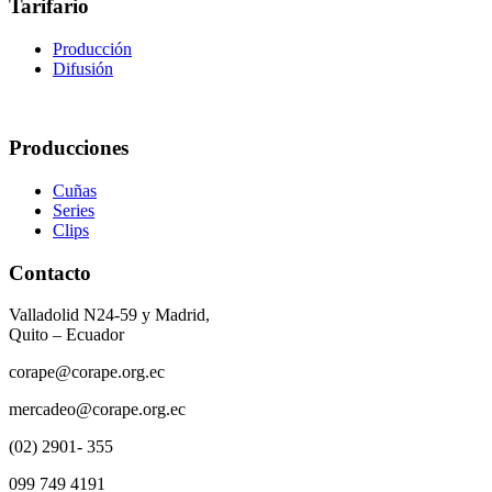
Tarifario
Producción
Difusión
Producciones
Cuñas
Series
Clips
Contacto
Valladolid N24-59 y Madrid,
Quito – Ecuador
corape@corape.org.ec
mercadeo@corape.org.ec
(02) 2901- 355
099 749 4191