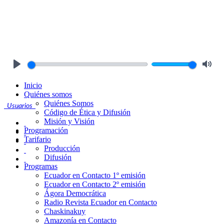
Play
Mute
Inicio
Quiénes somos
Quiénes Somos
Usuarios
Código de Ética y Difusión
Misión y Visión
Programación
Tarifario
Producción
Difusión
Programas
Ecuador en Contacto 1º emisión
Ecuador en Contacto 2º emisión
Ágora Democrática
Radio Revista Ecuador en Contacto
Chaskinakuy
Amazonía en Contacto