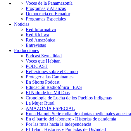
Voces de la Panamazonía
Programas y Alianzas
Democracia en Ecuador
Programas Especiales
Noticias
Red Informativa
Red Kichwa
Red Amazónica
Entrevistas
Producciones
Podcast Sexualidad
Voces que Habitan
PODCAST
Reflexiones sobre el Campo
Proteger a las Caminantes
En Shorts Podcast
Educación Radiofónica - EAS
El Nido de los Mil Días
Cronología de Lucha de los Pueblos Indígenas
La Mujer Rural
AMAZONÍA ESPECIAL
Runa Hampi: Serie radial de plantas medicinales ancestra
En el barrio del jabonero - Historias de pandemia
Por las rutas hacia la independencia
El Telar - Historias y Puntadas de Dignidad