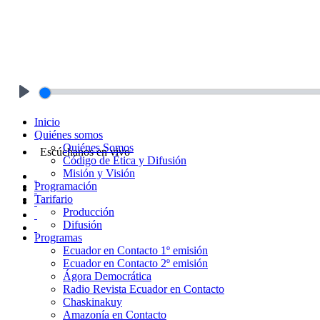
Play
Inicio
Quiénes somos
Quiénes Somos
Escúchanos en vivo
Código de Ética y Difusión
Misión y Visión
Programación
Tarifario
Producción
Difusión
Programas
Ecuador en Contacto 1º emisión
Ecuador en Contacto 2º emisión
Ágora Democrática
Radio Revista Ecuador en Contacto
Chaskinakuy
Amazonía en Contacto