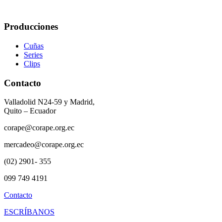
Producciones
Cuñas
Series
Clips
Contacto
Valladolid N24-59 y Madrid,
Quito – Ecuador
corape@corape.org.ec
mercadeo@corape.org.ec
(02) 2901- 355
099 749 4191
Contacto
ESCRÍBANOS