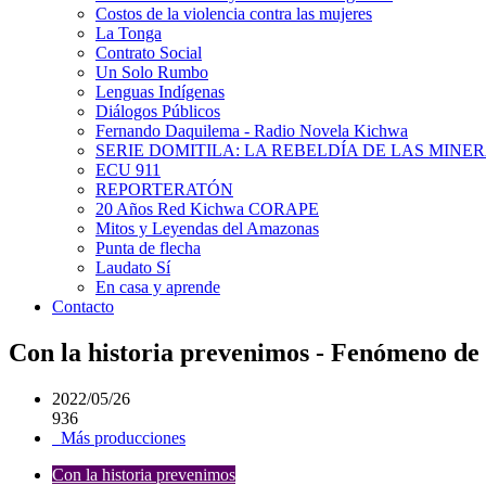
Costos de la violencia contra las mujeres
La Tonga
Contrato Social
Un Solo Rumbo
Lenguas Indígenas
Diálogos Públicos
Fernando Daquilema - Radio Novela Kichwa
SERIE DOMITILA: LA REBELDÍA DE LAS MINE
ECU 911
REPORTERATÓN
20 Años Red Kichwa CORAPE
Mitos y Leyendas del Amazonas
Punta de flecha
Laudato Sí
En casa y aprende
Contacto
Con la historia prevenimos - Fenómeno de
2022/05/26
936
Más producciones
Con la historia prevenimos