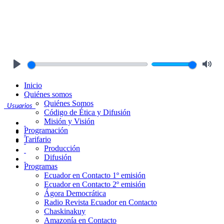
Play
Mute
Inicio
Quiénes somos
Quiénes Somos
Usuarios
Código de Ética y Difusión
Misión y Visión
Programación
Tarifario
Producción
Difusión
Programas
Ecuador en Contacto 1º emisión
Ecuador en Contacto 2º emisión
Ágora Democrática
Radio Revista Ecuador en Contacto
Chaskinakuy
Amazonía en Contacto