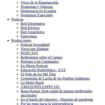
Voces de la Panamazonía
Programas y Alianzas
Democracia en Ecuador
Programas Especiales
Noticias
Red Informativa
Red Kichwa
Red Amazónica
Entrevistas
Producciones
Podcast Sexualidad
Voces que Habitan
PODCAST
Reflexiones sobre el Campo
Proteger a las Caminantes
En Shorts Podcast
Educación Radiofónica - EAS
El Nido de los Mil Días
Cronología de Lucha de los Pueblos Indígenas
La Mujer Rural
AMAZONÍA ESPECIAL
Runa Hampi: Serie radial de plantas medicinales
ancestrales
En el barrio del jabonero - Historias de pandemia
Por las rutas hacia la independencia