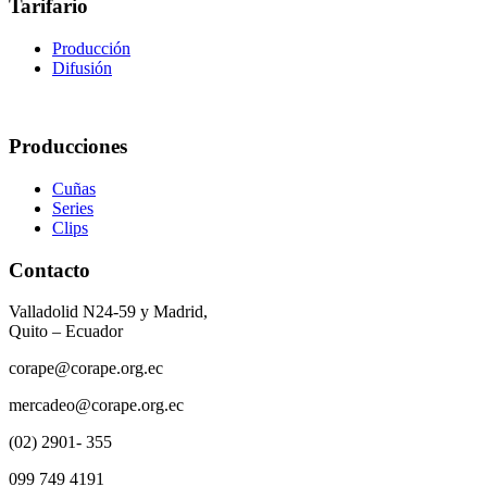
Tarifario
Producción
Difusión
Producciones
Cuñas
Series
Clips
Contacto
Valladolid N24-59 y Madrid,
Quito – Ecuador
corape@corape.org.ec
mercadeo@corape.org.ec
(02) 2901- 355
099 749 4191