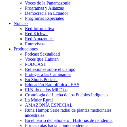
Voces de la Panamazonía
Programas y Alianzas
Democracia en Ecuador
Programas Especiales
Noticias
Red Informativa
Red Kichwa
Red Amazónica
Entrevistas
Producciones
Podcast Sexualidad
Voces que Habitan
PODCAST
Reflexiones sobre el Campo
Proteger a las Caminantes
En Shorts Podcast
Educación Radiofónica - EAS
El Nido de los Mil Días
Cronología de Lucha de los Pueblos Indígenas
La Mujer Rural
AMAZONÍA ESPECIAL
Runa Hampi: Serie radial de plantas medicinales
ancestrales
En el barrio del jabonero - Historias de pandemia
Por las rutas hacia la independencia