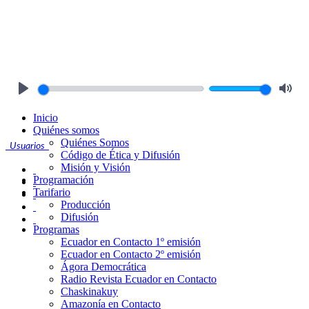
Play
Mute
Inicio
Quiénes somos
Quiénes Somos
Usuarios
Código de Ética y Difusión
Misión y Visión
Programación
Tarifario
Producción
Difusión
Programas
Ecuador en Contacto 1º emisión
Ecuador en Contacto 2º emisión
Ágora Democrática
Radio Revista Ecuador en Contacto
Chaskinakuy
Amazonía en Contacto