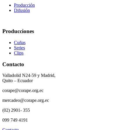
Producción
Difusión
Producciones
Cuñas
Series
Clips
Contacto
Valladolid N24-59 y Madrid,
Quito – Ecuador
corape@corape.org.ec
mercadeo@corape.org.ec
(02) 2901- 355
099 749 4191
Contacto