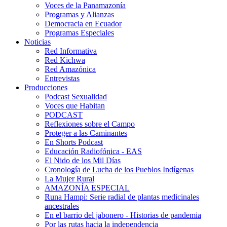
Voces de la Panamazonía
Programas y Alianzas
Democracia en Ecuador
Programas Especiales
Noticias
Red Informativa
Red Kichwa
Red Amazónica
Entrevistas
Producciones
Podcast Sexualidad
Voces que Habitan
PODCAST
Reflexiones sobre el Campo
Proteger a las Caminantes
En Shorts Podcast
Educación Radiofónica - EAS
El Nido de los Mil Días
Cronología de Lucha de los Pueblos Indígenas
La Mujer Rural
AMAZONÍA ESPECIAL
Runa Hampi: Serie radial de plantas medicinales
ancestrales
En el barrio del jabonero - Historias de pandemia
Por las rutas hacia la independencia