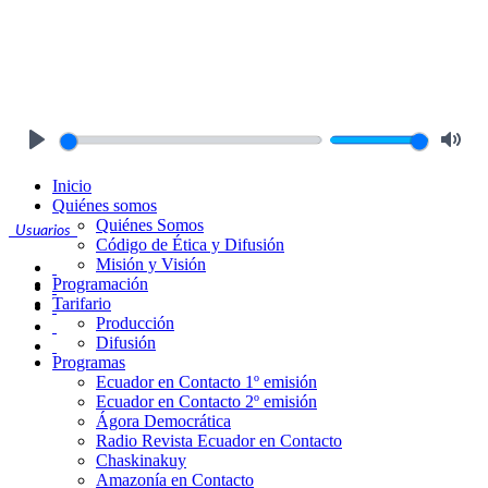
Play
Mute
Inicio
Quiénes somos
Quiénes Somos
Usuarios
Código de Ética y Difusión
Misión y Visión
Programación
Tarifario
Producción
Difusión
Programas
Ecuador en Contacto 1º emisión
Ecuador en Contacto 2º emisión
Ágora Democrática
Radio Revista Ecuador en Contacto
Chaskinakuy
Amazonía en Contacto