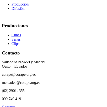
Producción
Difusión
Producciones
Cuñas
Series
Clips
Contacto
Valladolid N24-59 y Madrid,
Quito – Ecuador
corape@corape.org.ec
mercadeo@corape.org.ec
(02) 2901- 355
099 749 4191
Contacto