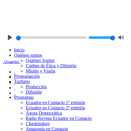
Play
Mute
Inicio
Quiénes somos
Quiénes Somos
Usuarios
Código de Ética y Difusión
Misión y Visión
Programación
Tarifario
Producción
Difusión
Programas
Ecuador en Contacto 1º emisión
Ecuador en Contacto 2º emisión
Ágora Democrática
Radio Revista Ecuador en Contacto
Chaskinakuy
Amazonía en Contacto