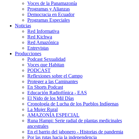
Voces de la Panamazonía
Programas y Alianzas
Democracia en Ecuador
Programas Especiales
Noticias
Red Informativa
Red Kichwa
Red Amazónica
Entrevistas
Producciones
Podcast Sexualidad
Voces que Habitan
PODCAST
Reflexiones sobre el Campo
Proteger a las Caminantes
En Shorts Podcast
Educación Radiofónica - EAS
El Nido de los Mil Días
Cronología de Lucha de los Pueblos Indígenas
La Mujer Rural
AMAZONÍA ESPECIAL
Runa Hampi: Serie radial de plantas medicinales
ancestrales
En el barrio del jabonero - Historias de pandemia
Por las rutas hacia la independencia