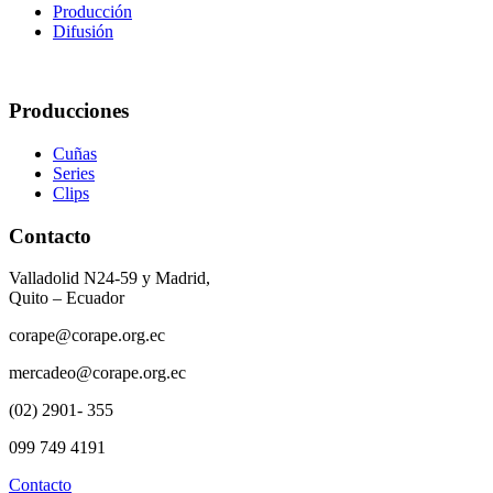
Producción
Difusión
Producciones
Cuñas
Series
Clips
Contacto
Valladolid N24-59 y Madrid,
Quito – Ecuador
corape@corape.org.ec
mercadeo@corape.org.ec
(02) 2901- 355
099 749 4191
Contacto