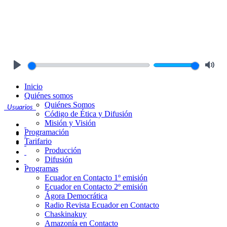
Play
Mute
Inicio
Quiénes somos
Quiénes Somos
Usuarios
Código de Ética y Difusión
Misión y Visión
Programación
Tarifario
Producción
Difusión
Programas
Ecuador en Contacto 1º emisión
Ecuador en Contacto 2º emisión
Ágora Democrática
Radio Revista Ecuador en Contacto
Chaskinakuy
Amazonía en Contacto