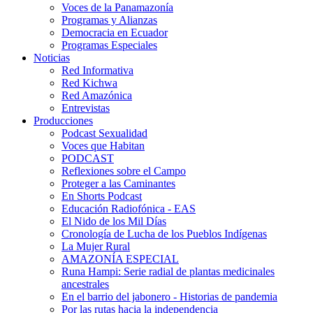
Voces de la Panamazonía
Programas y Alianzas
Democracia en Ecuador
Programas Especiales
Noticias
Red Informativa
Red Kichwa
Red Amazónica
Entrevistas
Producciones
Podcast Sexualidad
Voces que Habitan
PODCAST
Reflexiones sobre el Campo
Proteger a las Caminantes
En Shorts Podcast
Educación Radiofónica - EAS
El Nido de los Mil Días
Cronología de Lucha de los Pueblos Indígenas
La Mujer Rural
AMAZONÍA ESPECIAL
Runa Hampi: Serie radial de plantas medicinales
ancestrales
En el barrio del jabonero - Historias de pandemia
Por las rutas hacia la independencia