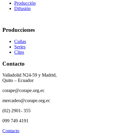
Producción
Difusión
Producciones
Cuñas
Series
Clips
Contacto
Valladolid N24-59 y Madrid,
Quito – Ecuador
corape@corape.org.ec
mercadeo@corape.org.ec
(02) 2901- 355
099 749 4191
Contacto