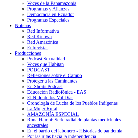
Voces de la Panamazonía
Programas y Alianzas
Democracia en Ecuador
Programas Especiales
Noticias
Red Informativa
Red Kichwa
Red Amazónica
Entrevistas
Producciones
Podcast Sexualidad
Voces que Habitan
PODCAST
Reflexiones sobre el Campo
Proteger a las Caminantes
En Shorts Podcast
Educación Radiofónica - EAS
El Nido de los Mil Días
Cronología de Lucha de los Pueblos Indígenas
La Mujer Rural
AMAZONÍA ESPECIAL
Runa Hampi: Serie radial de plantas medicinales
ancestrales
En el barrio del jabonero - Historias de pandemia
Por las rutas hacia la independencia