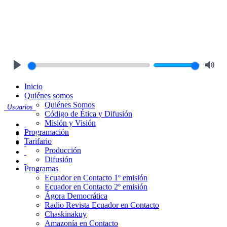
Play
Mute
Inicio
Quiénes somos
Quiénes Somos
Usuarios
Código de Ética y Difusión
Misión y Visión
Programación
Tarifario
Producción
Difusión
Programas
Ecuador en Contacto 1º emisión
Ecuador en Contacto 2º emisión
Ágora Democrática
Radio Revista Ecuador en Contacto
Chaskinakuy
Amazonía en Contacto