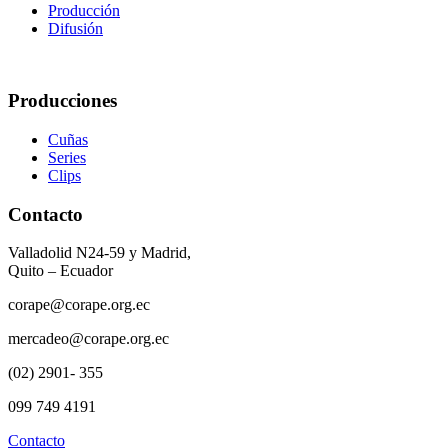
Producción
Difusión
Producciones
Cuñas
Series
Clips
Contacto
Valladolid N24-59 y Madrid,
Quito – Ecuador
corape@corape.org.ec
mercadeo@corape.org.ec
(02) 2901- 355
099 749 4191
Contacto