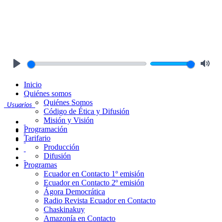
Play
Mute
Inicio
Quiénes somos
Quiénes Somos
Usuarios
Código de Ética y Difusión
Misión y Visión
Programación
Tarifario
Producción
Difusión
Programas
Ecuador en Contacto 1º emisión
Ecuador en Contacto 2º emisión
Ágora Democrática
Radio Revista Ecuador en Contacto
Chaskinakuy
Amazonía en Contacto