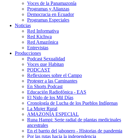
Voces de la Panamazonía
Programas y Alianzas
Democracia en Ecuador
Programas Especiales
Noticias
Red Informativa
Red Kichwa
Red Amazónica
Entrevistas
Producciones
Podcast Sexualidad
Voces que Habitan
PODCAST
Reflexiones sobre el Campo
Proteger a las Caminantes
En Shorts Podcast
Educación Radiofónica - EAS
El Nido de los Mil Días
Cronología de Lucha de los Pueblos Indígenas
La Mujer Rural
AMAZONÍA ESPECIAL
Runa Hampi: Serie radial de plantas medicinales
ancestrales
En el barrio del jabonero - Historias de pandemia
Por las rutas hacia la independencia