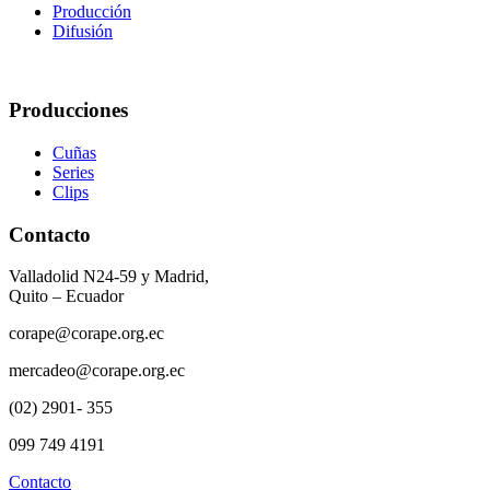
Producción
Difusión
Producciones
Cuñas
Series
Clips
Contacto
Valladolid N24-59 y Madrid,
Quito – Ecuador
corape@corape.org.ec
mercadeo@corape.org.ec
(02) 2901- 355
099 749 4191
Contacto