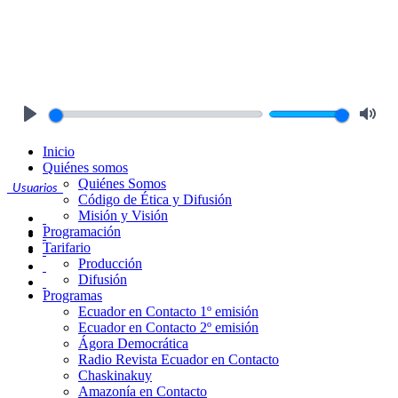
Play
Mute
Inicio
Quiénes somos
Quiénes Somos
Usuarios
Código de Ética y Difusión
Misión y Visión
Programación
Tarifario
Producción
Difusión
Programas
Ecuador en Contacto 1º emisión
Ecuador en Contacto 2º emisión
Ágora Democrática
Radio Revista Ecuador en Contacto
Chaskinakuy
Amazonía en Contacto