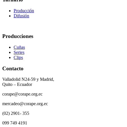
Producción
Difusión
Producciones
Cuñas
Series
Clips
Contacto
Valladolid N24-59 y Madrid,
Quito – Ecuador
corape@corape.org.ec
mercadeo@corape.org.ec
(02) 2901- 355
099 749 4191