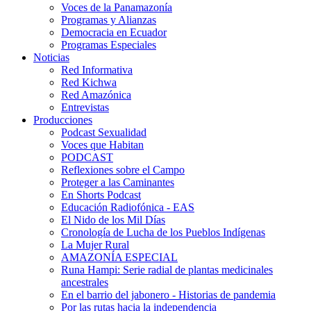
Voces de la Panamazonía
Programas y Alianzas
Democracia en Ecuador
Programas Especiales
Noticias
Red Informativa
Red Kichwa
Red Amazónica
Entrevistas
Producciones
Podcast Sexualidad
Voces que Habitan
PODCAST
Reflexiones sobre el Campo
Proteger a las Caminantes
En Shorts Podcast
Educación Radiofónica - EAS
El Nido de los Mil Días
Cronología de Lucha de los Pueblos Indígenas
La Mujer Rural
AMAZONÍA ESPECIAL
Runa Hampi: Serie radial de plantas medicinales
ancestrales
En el barrio del jabonero - Historias de pandemia
Por las rutas hacia la independencia