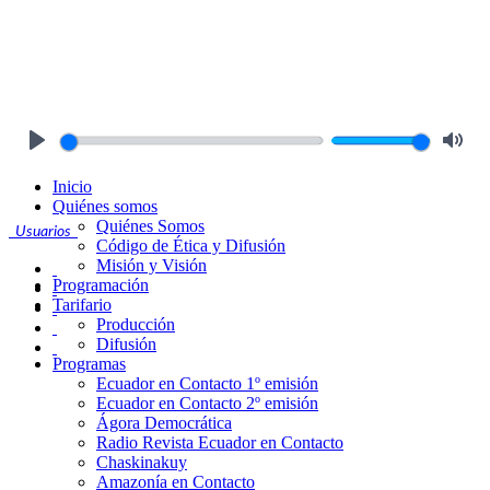
Play
Mute
Inicio
Quiénes somos
Quiénes Somos
Usuarios
Código de Ética y Difusión
Misión y Visión
Programación
Tarifario
Producción
Difusión
Programas
Ecuador en Contacto 1º emisión
Ecuador en Contacto 2º emisión
Ágora Democrática
Radio Revista Ecuador en Contacto
Chaskinakuy
Amazonía en Contacto