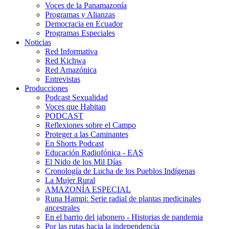
Voces de la Panamazonía
Programas y Alianzas
Democracia en Ecuador
Programas Especiales
Noticias
Red Informativa
Red Kichwa
Red Amazónica
Entrevistas
Producciones
Podcast Sexualidad
Voces que Habitan
PODCAST
Reflexiones sobre el Campo
Proteger a las Caminantes
En Shorts Podcast
Educación Radiofónica - EAS
El Nido de los Mil Días
Cronología de Lucha de los Pueblos Indígenas
La Mujer Rural
AMAZONÍA ESPECIAL
Runa Hampi: Serie radial de plantas medicinales
ancestrales
En el barrio del jabonero - Historias de pandemia
Por las rutas hacia la independencia