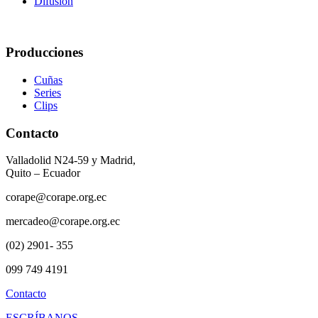
Difusión
Producciones
Cuñas
Series
Clips
Contacto
Valladolid N24-59 y Madrid,
Quito – Ecuador
corape@corape.org.ec
mercadeo@corape.org.ec
(02) 2901- 355
099 749 4191
Contacto
ESCRÍBANOS