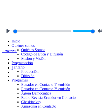
Play
Mute
Inicio
Quiénes somos
Quiénes Somos
Usuarios
Código de Ética y Difusión
Misión y Visión
Programación
Tarifario
Producción
Difusión
Programas
Ecuador en Contacto 1º emisión
Ecuador en Contacto 2º emisión
Ágora Democrática
Radio Revista Ecuador en Contacto
Chaskinakuy
Amazonía en Contacto