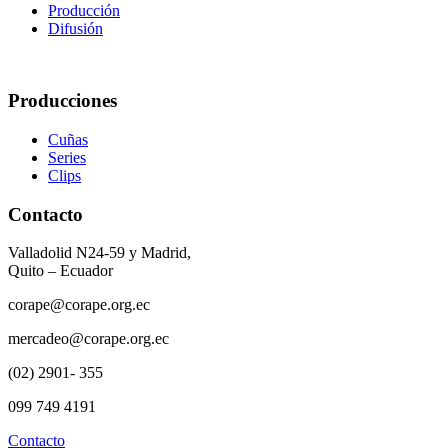
Producción
Difusión
Producciones
Cuñas
Series
Clips
Contacto
Valladolid N24-59 y Madrid,
Quito – Ecuador
corape@corape.org.ec
mercadeo@corape.org.ec
(02) 2901- 355
099 749 4191
Contacto