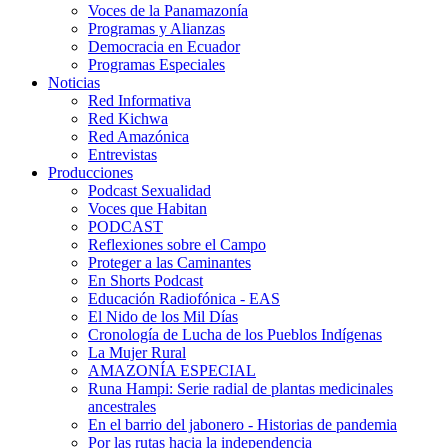
Voces de la Panamazonía
Programas y Alianzas
Democracia en Ecuador
Programas Especiales
Noticias
Red Informativa
Red Kichwa
Red Amazónica
Entrevistas
Producciones
Podcast Sexualidad
Voces que Habitan
PODCAST
Reflexiones sobre el Campo
Proteger a las Caminantes
En Shorts Podcast
Educación Radiofónica - EAS
El Nido de los Mil Días
Cronología de Lucha de los Pueblos Indígenas
La Mujer Rural
AMAZONÍA ESPECIAL
Runa Hampi: Serie radial de plantas medicinales
ancestrales
En el barrio del jabonero - Historias de pandemia
Por las rutas hacia la independencia