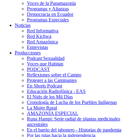
Voces de la Panamazonía
Programas y Alianzas
Democracia en Ecuador
Programas Especiales
Noticias
Red Informativa
Red Kichwa
Red Amazónica
Entrevistas
Producciones
Podcast Sexualidad
Voces que Habitan
PODCAST
Reflexiones sobre el Campo
Proteger a las Caminantes
En Shorts Podcast
Educación Radiofónica - EAS
El Nido de los Mil Días
Cronología de Lucha de los Pueblos Indígenas
La Mujer Rural
AMAZONÍA ESPECIAL
Runa Hampi: Serie radial de plantas medicinales
ancestrales
En el barrio del jabonero - Historias de pandemia
Por las rutas hacia la independencia