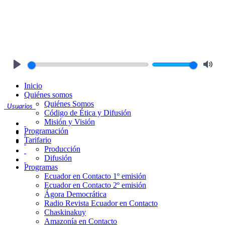
Play
Mute
Inicio
Quiénes somos
Quiénes Somos
Usuarios
Código de Ética y Difusión
Misión y Visión
Programación
Tarifario
Producción
Difusión
Programas
Ecuador en Contacto 1º emisión
Ecuador en Contacto 2º emisión
Ágora Democrática
Radio Revista Ecuador en Contacto
Chaskinakuy
Amazonía en Contacto