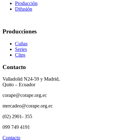
Producción
Difusión
Producciones
Cuñas
Series
Clips
Contacto
Valladolid N24-59 y Madrid,
Quito – Ecuador
corape@corape.org.ec
mercadeo@corape.org.ec
(02) 2901- 355
099 749 4191
Contacto