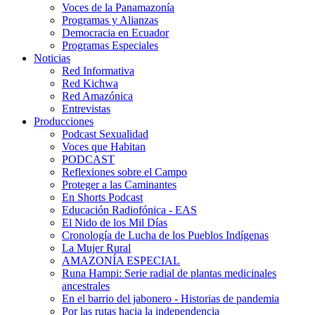
Voces de la Panamazonía
Programas y Alianzas
Democracia en Ecuador
Programas Especiales
Noticias
Red Informativa
Red Kichwa
Red Amazónica
Entrevistas
Producciones
Podcast Sexualidad
Voces que Habitan
PODCAST
Reflexiones sobre el Campo
Proteger a las Caminantes
En Shorts Podcast
Educación Radiofónica - EAS
El Nido de los Mil Días
Cronología de Lucha de los Pueblos Indígenas
La Mujer Rural
AMAZONÍA ESPECIAL
Runa Hampi: Serie radial de plantas medicinales
ancestrales
En el barrio del jabonero - Historias de pandemia
Por las rutas hacia la independencia