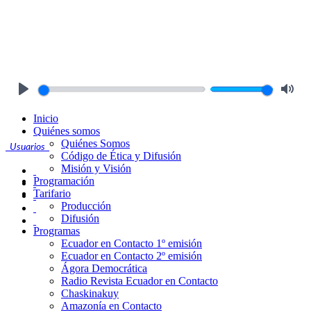
Play
Mute
Inicio
Quiénes somos
Quiénes Somos
Usuarios
Código de Ética y Difusión
Misión y Visión
Programación
Tarifario
Producción
Difusión
Programas
Ecuador en Contacto 1º emisión
Ecuador en Contacto 2º emisión
Ágora Democrática
Radio Revista Ecuador en Contacto
Chaskinakuy
Amazonía en Contacto