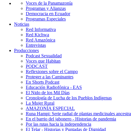
Voces de la Panamazonía
Programas y Alianzas
Democracia en Ecuador
Programas Especiales
Noticias
Red Informativa
Red Kichwa
Red Amazónica
Entrevistas
Producciones
Podcast Sexualidad
Voces que Habitan
PODCAST
Reflexiones sobre el Campo
Proteger a las Caminantes
En Shorts Podcast
Educación Radiofónica - EAS
El Nido de los Mil Días
Cronología de Lucha de los Pueblos Indígenas
La Mujer Rural
AMAZONÍA ESPECIAL
Runa Hampi: Serie radial de plantas medicinales ancestra
En el barrio del jabonero - Historias de pandemia
Por las rutas hacia la independencia
El Telar - Historias y Puntadas de Dignidad