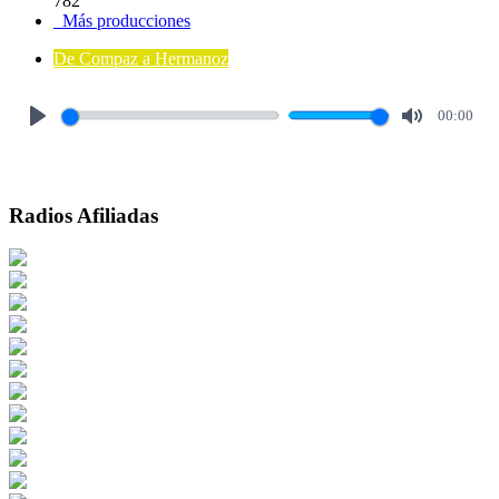
782
Más producciones
De Compaz a Hermanoz
00:00
Play
Mute
Radios Afiliadas