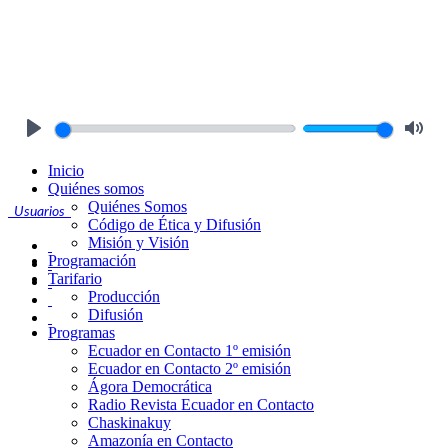
Play
Mute
Inicio
Quiénes somos
Quiénes Somos
Usuarios
Código de Ética y Difusión
Misión y Visión
Programación
Tarifario
Producción
Difusión
Programas
Ecuador en Contacto 1º emisión
Ecuador en Contacto 2º emisión
Ágora Democrática
Radio Revista Ecuador en Contacto
Chaskinakuy
Amazonía en Contacto