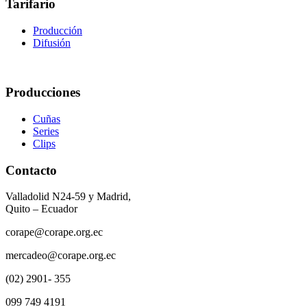
Tarifario
Producción
Difusión
Producciones
Cuñas
Series
Clips
Contacto
Valladolid N24-59 y Madrid,
Quito – Ecuador
corape@corape.org.ec
mercadeo@corape.org.ec
(02) 2901- 355
099 749 4191