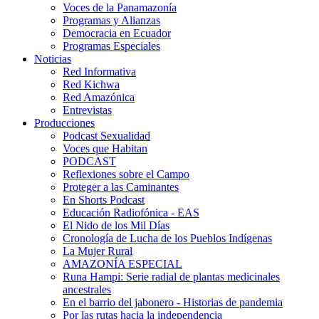
Voces de la Panamazonía
Programas y Alianzas
Democracia en Ecuador
Programas Especiales
Noticias
Red Informativa
Red Kichwa
Red Amazónica
Entrevistas
Producciones
Podcast Sexualidad
Voces que Habitan
PODCAST
Reflexiones sobre el Campo
Proteger a las Caminantes
En Shorts Podcast
Educación Radiofónica - EAS
El Nido de los Mil Días
Cronología de Lucha de los Pueblos Indígenas
La Mujer Rural
AMAZONÍA ESPECIAL
Runa Hampi: Serie radial de plantas medicinales
ancestrales
En el barrio del jabonero - Historias de pandemia
Por las rutas hacia la independencia