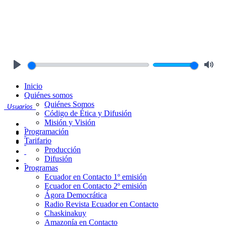
Play
Mute
Inicio
Quiénes somos
Quiénes Somos
Usuarios
Código de Ética y Difusión
Misión y Visión
Programación
Tarifario
Producción
Difusión
Programas
Ecuador en Contacto 1º emisión
Ecuador en Contacto 2º emisión
Ágora Democrática
Radio Revista Ecuador en Contacto
Chaskinakuy
Amazonía en Contacto