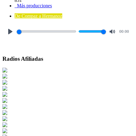
831
Más producciones
De Compaz a Hermanoz
00:00
Play
Mute
Radios Afiliadas