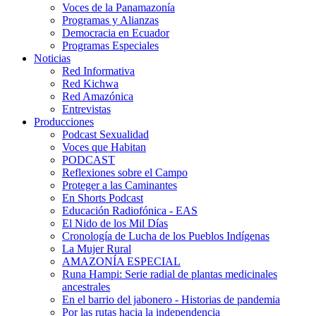
Voces de la Panamazonía
Programas y Alianzas
Democracia en Ecuador
Programas Especiales
Noticias
Red Informativa
Red Kichwa
Red Amazónica
Entrevistas
Producciones
Podcast Sexualidad
Voces que Habitan
PODCAST
Reflexiones sobre el Campo
Proteger a las Caminantes
En Shorts Podcast
Educación Radiofónica - EAS
El Nido de los Mil Días
Cronología de Lucha de los Pueblos Indígenas
La Mujer Rural
AMAZONÍA ESPECIAL
Runa Hampi: Serie radial de plantas medicinales
ancestrales
En el barrio del jabonero - Historias de pandemia
Por las rutas hacia la independencia