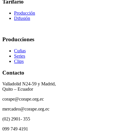
Tarifario
Producción
Difusión
Producciones
Cuñas
Series
Clips
Contacto
Valladolid N24-59 y Madrid,
Quito – Ecuador
corape@corape.org.ec
mercadeo@corape.org.ec
(02) 2901- 355
099 749 4191