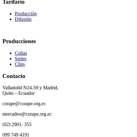
Tarifario
Producción
Difusión
Producciones
Cuñas
Series
Clips
Contacto
Valladolid N24-59 y Madrid,
Quito – Ecuador
corape@corape.org.ec
mercadeo@corape.org.ec
(02) 2901- 355
099 749 4191