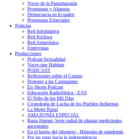
Voces de la Panamazonía
Programas y Alianzas
Democracia en Ecuador
Programas Especiales
Noticias
Red Informativa
Red Kichwa
Red Amazónica
Entrevistas
Producciones
Podcast Sexualidad
Voces que Habitan
PODCAST
Reflexiones sobre el Campo
Proteger a las Caminantes
En Shorts Podcast
Educación Radiofónica - EAS
El Nido de los Mil Días
Cronología de Lucha de los Pueblos Indígenas
La Mujer Rural
AMAZONÍA ESPECIAL
Runa Hampi: Serie radial de plantas medicinales
ancestrales
En el barrio del jabonero - Historias de pandemia
Por las rutas hacia la independencia