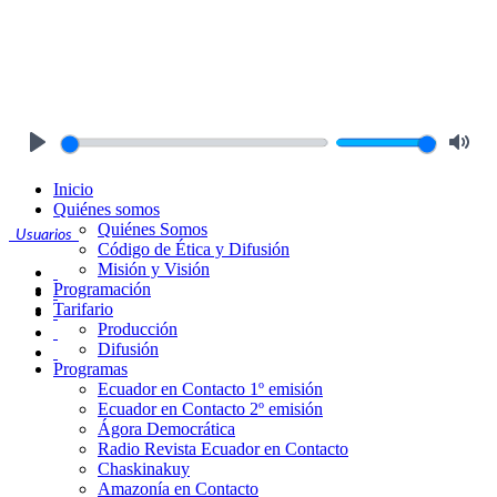
Play
Mute
Inicio
Quiénes somos
Quiénes Somos
Usuarios
Código de Ética y Difusión
Misión y Visión
Programación
Tarifario
Producción
Difusión
Programas
Ecuador en Contacto 1º emisión
Ecuador en Contacto 2º emisión
Ágora Democrática
Radio Revista Ecuador en Contacto
Chaskinakuy
Amazonía en Contacto