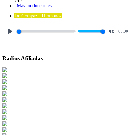
745
Más producciones
De Compaz a Hermanoz
00:00
Play
Mute
Radios Afiliadas