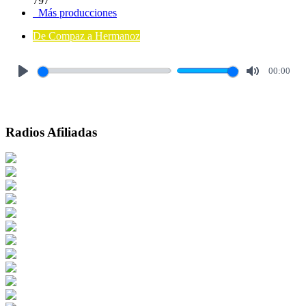
797
Más producciones
De Compaz a Hermanoz
00:00
Play
Mute
Radios Afiliadas