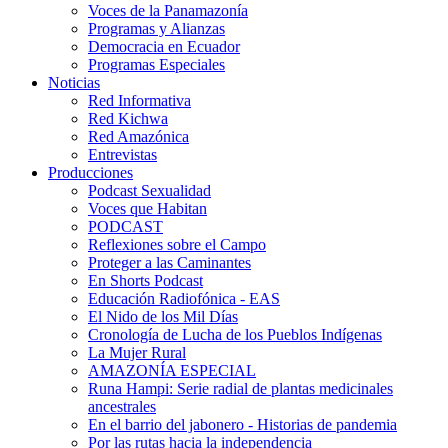
Voces de la Panamazonía
Programas y Alianzas
Democracia en Ecuador
Programas Especiales
Noticias
Red Informativa
Red Kichwa
Red Amazónica
Entrevistas
Producciones
Podcast Sexualidad
Voces que Habitan
PODCAST
Reflexiones sobre el Campo
Proteger a las Caminantes
En Shorts Podcast
Educación Radiofónica - EAS
El Nido de los Mil Días
Cronología de Lucha de los Pueblos Indígenas
La Mujer Rural
AMAZONÍA ESPECIAL
Runa Hampi: Serie radial de plantas medicinales
ancestrales
En el barrio del jabonero - Historias de pandemia
Por las rutas hacia la independencia