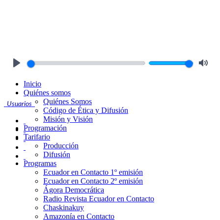
Play
Mute
Inicio
Quiénes somos
Quiénes Somos
Usuarios
Código de Ética y Difusión
Misión y Visión
Programación
Tarifario
Producción
Difusión
Programas
Ecuador en Contacto 1º emisión
Ecuador en Contacto 2º emisión
Ágora Democrática
Radio Revista Ecuador en Contacto
Chaskinakuy
Amazonía en Contacto