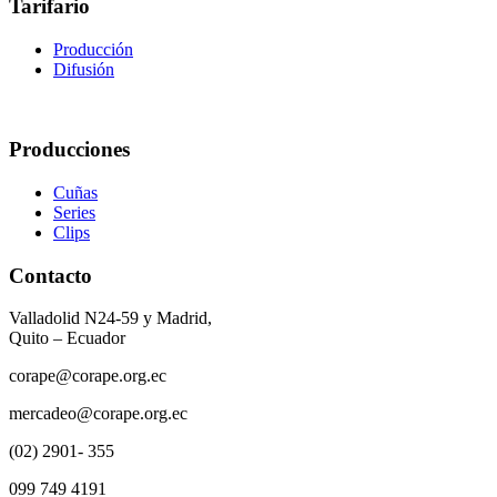
Tarifario
Producción
Difusión
Producciones
Cuñas
Series
Clips
Contacto
Valladolid N24-59 y Madrid,
Quito – Ecuador
corape@corape.org.ec
mercadeo@corape.org.ec
(02) 2901- 355
099 749 4191