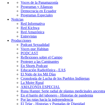
Voces de la Panamazonía
Programas y Alianzas
Democracia en Ecuador
Programas Especiales
Noticias
Red Informativa
Red Kichwa
Red Amazónica
Entrevistas
Producciones
Podcast Sexualidad
Voces que Habitan
PODCAST
Reflexiones sobre el Campo
Proteger a las Caminantes
En Shorts Podcast
Educación Radiofónica - EAS
El Nido de los Mil Días
Cronología de Lucha de los Pueblos Indígenas
La Mujer Rural
AMAZONÍA ESPECIAL
Runa Hampi: Serie radial de plantas medicinales ancestra
En el barrio del jabonero - Historias de pandemia
Por las rutas hacia la independencia
El Telar - Historias y Puntadas de Dignidad