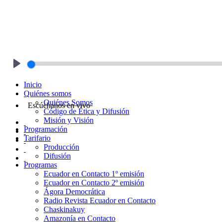
Play
Inicio
Quiénes somos
Quiénes Somos
Escúchanos en vivo
Código de Ética y Difusión
Misión y Visión
Programación
Tarifario
Producción
Difusión
Programas
Ecuador en Contacto 1º emisión
Ecuador en Contacto 2º emisión
Ágora Democrática
Radio Revista Ecuador en Contacto
Chaskinakuy
Amazonía en Contacto