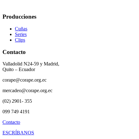
Producciones
Cuñas
Series
Clips
Contacto
Valladolid N24-59 y Madrid,
Quito – Ecuador
corape@corape.org.ec
mercadeo@corape.org.ec
(02) 2901- 355
099 749 4191
Contacto
ESCRÍBANOS