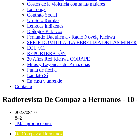
Costos de la violencia contra las mujeres
La Tonga
Contrato Social
Un Solo Rumbo
Lenguas Indígenas
Diálogos Públicos
Fernando Daquilema - Radio Novela Kichwa
SERIE DOMITILA: LA REBELDÍA DE LAS MINE
ECU 911
REPORTERATÓN
20 Años Red Kichwa CORAPE
Mitos y Leyendas del Amazonas
Punta de flecha
Laudato Sí
En casa y aprende
Contacto
Radiorevista De Compaz a Hermanos - 10 -
2023/08/10
842
Más producciones
De Compaz a Hermanoz