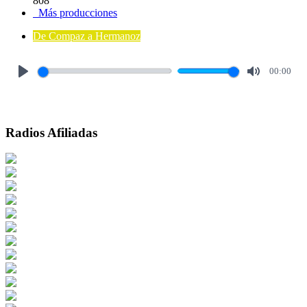
808
Más producciones
De Compaz a Hermanoz
00:00
Play
Mute
Radios Afiliadas