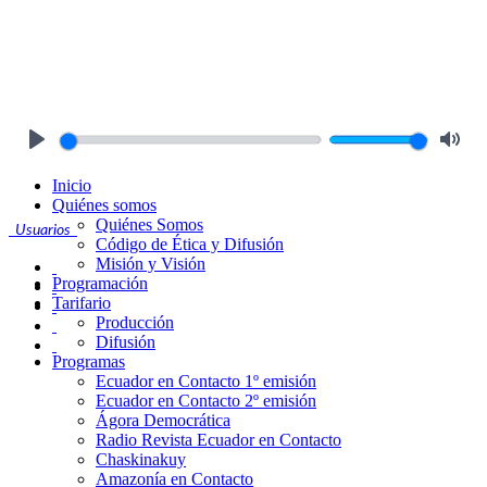
Play
Mute
Inicio
Quiénes somos
Quiénes Somos
Usuarios
Código de Ética y Difusión
Misión y Visión
Programación
Tarifario
Producción
Difusión
Programas
Ecuador en Contacto 1º emisión
Ecuador en Contacto 2º emisión
Ágora Democrática
Radio Revista Ecuador en Contacto
Chaskinakuy
Amazonía en Contacto