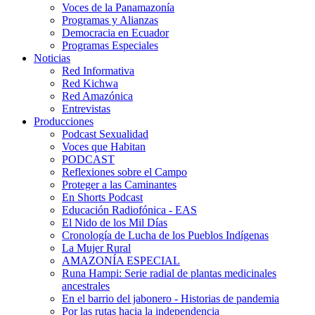
Voces de la Panamazonía
Programas y Alianzas
Democracia en Ecuador
Programas Especiales
Noticias
Red Informativa
Red Kichwa
Red Amazónica
Entrevistas
Producciones
Podcast Sexualidad
Voces que Habitan
PODCAST
Reflexiones sobre el Campo
Proteger a las Caminantes
En Shorts Podcast
Educación Radiofónica - EAS
El Nido de los Mil Días
Cronología de Lucha de los Pueblos Indígenas
La Mujer Rural
AMAZONÍA ESPECIAL
Runa Hampi: Serie radial de plantas medicinales
ancestrales
En el barrio del jabonero - Historias de pandemia
Por las rutas hacia la independencia