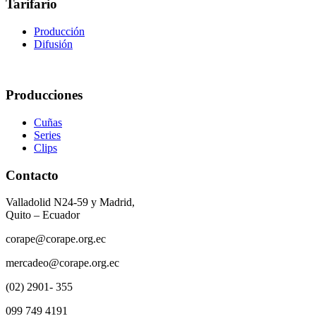
Tarifario
Producción
Difusión
Producciones
Cuñas
Series
Clips
Contacto
Valladolid N24-59 y Madrid,
Quito – Ecuador
corape@corape.org.ec
mercadeo@corape.org.ec
(02) 2901- 355
099 749 4191