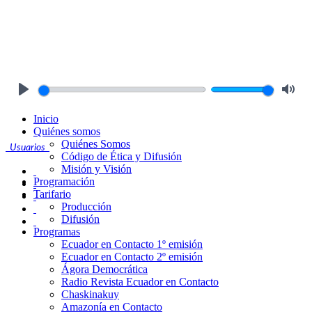
Play
Mute
Inicio
Quiénes somos
Quiénes Somos
Usuarios
Código de Ética y Difusión
Misión y Visión
Programación
Tarifario
Producción
Difusión
Programas
Ecuador en Contacto 1º emisión
Ecuador en Contacto 2º emisión
Ágora Democrática
Radio Revista Ecuador en Contacto
Chaskinakuy
Amazonía en Contacto