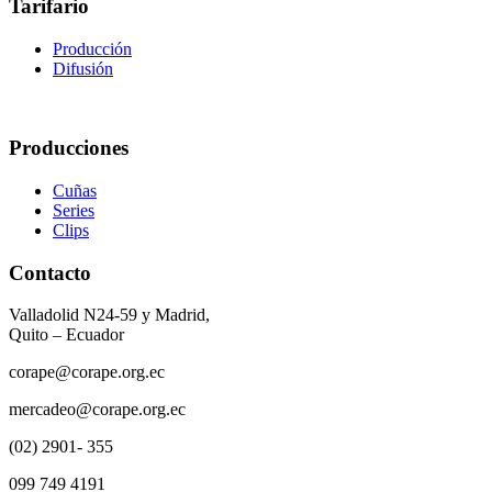
Tarifario
Producción
Difusión
Producciones
Cuñas
Series
Clips
Contacto
Valladolid N24-59 y Madrid,
Quito – Ecuador
corape@corape.org.ec
mercadeo@corape.org.ec
(02) 2901- 355
099 749 4191