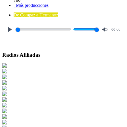
780
Más producciones
De Compaz a Hermanoz
00:00
Play
Mute
Radios Afiliadas