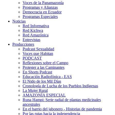
Voces de la Panamazonía
Programas y Alianzas
Democracia en Ecuador
Programas Especiales
Noticias
Red Informativa
Red Kichwa
Red Amazónica
Entrevistas
Producciones
Podcast Sexualidad
Voces que Habitan
PODCAST
Reflexiones sobre el Campo
Proteger a las Caminantes
En Shorts Podcast
Educación Radiofónica - EAS
El Nido de los Mil Días
Cronología de Lucha de los Pueblos Indígenas
La Mujer Rural
AMAZONÍA ESPECIAL
Runa Hampi: Serie radial de plantas medicinales
ancestrales
En el barrio del jabonero - Historias de pandemia
Por las rutas hacia la independencia