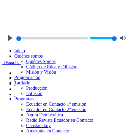
Play
Mute
Inicio
Quiénes somos
Quiénes Somos
Usuarios
Código de Ética y Difusión
Misión y Visión
Programación
Tarifario
Producción
Difusión
Programas
Ecuador en Contacto 1º emisión
Ecuador en Contacto 2º emisión
Ágora Democrática
Radio Revista Ecuador en Contacto
Chaskinakuy
Amazonía en Contacto