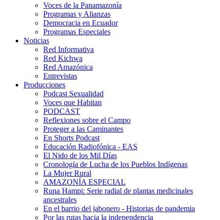
Voces de la Panamazonía
Programas y Alianzas
Democracia en Ecuador
Programas Especiales
Noticias
Red Informativa
Red Kichwa
Red Amazónica
Entrevistas
Producciones
Podcast Sexualidad
Voces que Habitan
PODCAST
Reflexiones sobre el Campo
Proteger a las Caminantes
En Shorts Podcast
Educación Radiofónica - EAS
El Nido de los Mil Días
Cronología de Lucha de los Pueblos Indígenas
La Mujer Rural
AMAZONÍA ESPECIAL
Runa Hampi: Serie radial de plantas medicinales
ancestrales
En el barrio del jabonero - Historias de pandemia
Por las rutas hacia la independencia