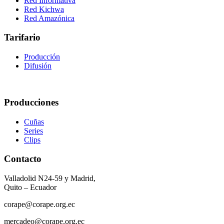
Red Informativa
Red Kichwa
Red Amazónica
Tarifario
Producción
Difusión
Producciones
Cuñas
Series
Clips
Contacto
Valladolid N24-59 y Madrid,
Quito – Ecuador
corape@corape.org.ec
mercadeo@corape.org.ec