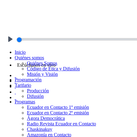
Play
Inicio
Quiénes somos
Quiénes Somos
Escúchanos en vivo
Código de Ética y Difusión
Misión y Visión
Programación
Tarifario
Producción
Difusión
Programas
Ecuador en Contacto 1º emisión
Ecuador en Contacto 2º emisión
Ágora Democrática
Radio Revista Ecuador en Contacto
Chaskinakuy
Amazonía en Contacto