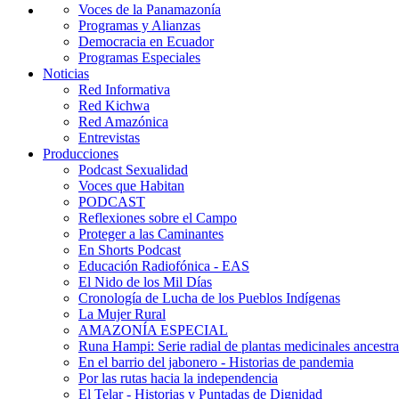
Voces de la Panamazonía
Programas y Alianzas
Democracia en Ecuador
Programas Especiales
Noticias
Red Informativa
Red Kichwa
Red Amazónica
Entrevistas
Producciones
Podcast Sexualidad
Voces que Habitan
PODCAST
Reflexiones sobre el Campo
Proteger a las Caminantes
En Shorts Podcast
Educación Radiofónica - EAS
El Nido de los Mil Días
Cronología de Lucha de los Pueblos Indígenas
La Mujer Rural
AMAZONÍA ESPECIAL
Runa Hampi: Serie radial de plantas medicinales ancestra
En el barrio del jabonero - Historias de pandemia
Por las rutas hacia la independencia
El Telar - Historias y Puntadas de Dignidad