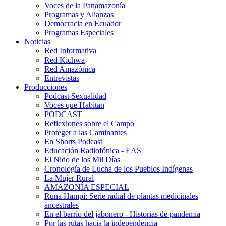
Voces de la Panamazonía
Programas y Alianzas
Democracia en Ecuador
Programas Especiales
Noticias
Red Informativa
Red Kichwa
Red Amazónica
Entrevistas
Producciones
Podcast Sexualidad
Voces que Habitan
PODCAST
Reflexiones sobre el Campo
Proteger a las Caminantes
En Shorts Podcast
Educación Radiofónica - EAS
El Nido de los Mil Días
Cronología de Lucha de los Pueblos Indígenas
La Mujer Rural
AMAZONÍA ESPECIAL
Runa Hampi: Serie radial de plantas medicinales
ancestrales
En el barrio del jabonero - Historias de pandemia
Por las rutas hacia la independencia