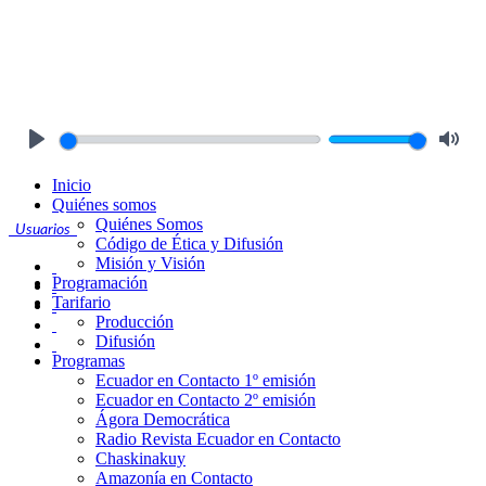
Play
Mute
Inicio
Quiénes somos
Quiénes Somos
Usuarios
Código de Ética y Difusión
Misión y Visión
Programación
Tarifario
Producción
Difusión
Programas
Ecuador en Contacto 1º emisión
Ecuador en Contacto 2º emisión
Ágora Democrática
Radio Revista Ecuador en Contacto
Chaskinakuy
Amazonía en Contacto