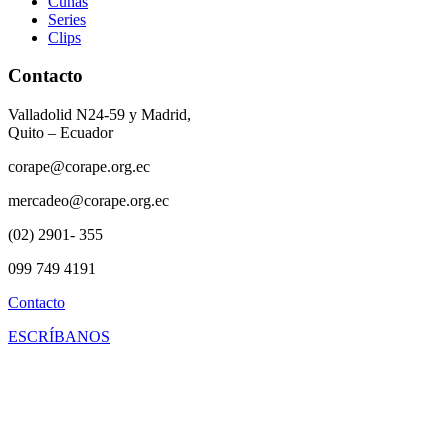
Cuñas
Series
Clips
Contacto
Valladolid N24-59 y Madrid,
Quito – Ecuador
corape@corape.org.ec
mercadeo@corape.org.ec
(02) 2901- 355
099 749 4191
Contacto
ESCRÍBANOS