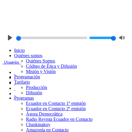
Play
Mute
Inicio
Quiénes somos
Quiénes Somos
Usuarios
Código de Ética y Difusión
Misión y Visión
Programación
Tarifario
Producción
Difusión
Programas
Ecuador en Contacto 1º emisión
Ecuador en Contacto 2º emisión
Ágora Democrática
Radio Revista Ecuador en Contacto
Chaskinakuy
Amazonía en Contacto