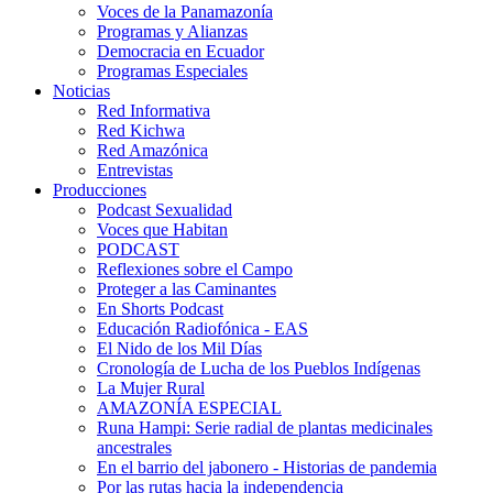
Voces de la Panamazonía
Programas y Alianzas
Democracia en Ecuador
Programas Especiales
Noticias
Red Informativa
Red Kichwa
Red Amazónica
Entrevistas
Producciones
Podcast Sexualidad
Voces que Habitan
PODCAST
Reflexiones sobre el Campo
Proteger a las Caminantes
En Shorts Podcast
Educación Radiofónica - EAS
El Nido de los Mil Días
Cronología de Lucha de los Pueblos Indígenas
La Mujer Rural
AMAZONÍA ESPECIAL
Runa Hampi: Serie radial de plantas medicinales
ancestrales
En el barrio del jabonero - Historias de pandemia
Por las rutas hacia la independencia