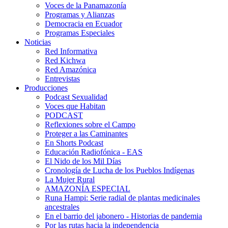
Voces de la Panamazonía
Programas y Alianzas
Democracia en Ecuador
Programas Especiales
Noticias
Red Informativa
Red Kichwa
Red Amazónica
Entrevistas
Producciones
Podcast Sexualidad
Voces que Habitan
PODCAST
Reflexiones sobre el Campo
Proteger a las Caminantes
En Shorts Podcast
Educación Radiofónica - EAS
El Nido de los Mil Días
Cronología de Lucha de los Pueblos Indígenas
La Mujer Rural
AMAZONÍA ESPECIAL
Runa Hampi: Serie radial de plantas medicinales
ancestrales
En el barrio del jabonero - Historias de pandemia
Por las rutas hacia la independencia