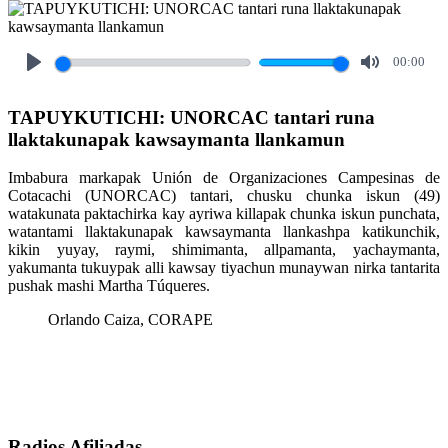
00:00
Play
Mute
TAPUYKUTICHI: UNORCAC tantari runa
llaktakunapak kawsaymanta llankamun
Imbabura markapak Unión de Organizaciones Campesinas de
Cotacachi (UNORCAC) tantari, chusku chunka iskun (49)
watakunata paktachirka kay ayriwa killapak chunka iskun punchata,
watantami llaktakunapak kawsaymanta llankashpa katikunchik,
kikin yuyay, raymi, shimimanta, allpamanta, yachaymanta,
yakumanta tukuypak alli kawsay tiyachun munaywan nirka tantarita
pushak mashi Martha Túqueres.
Orlando Caiza, CORAPE
Radios Afiliadas