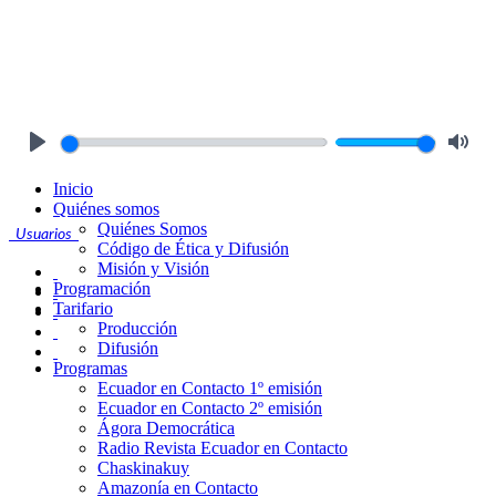
Play
Mute
Inicio
Quiénes somos
Quiénes Somos
Usuarios
Código de Ética y Difusión
Misión y Visión
Programación
Tarifario
Producción
Difusión
Programas
Ecuador en Contacto 1º emisión
Ecuador en Contacto 2º emisión
Ágora Democrática
Radio Revista Ecuador en Contacto
Chaskinakuy
Amazonía en Contacto