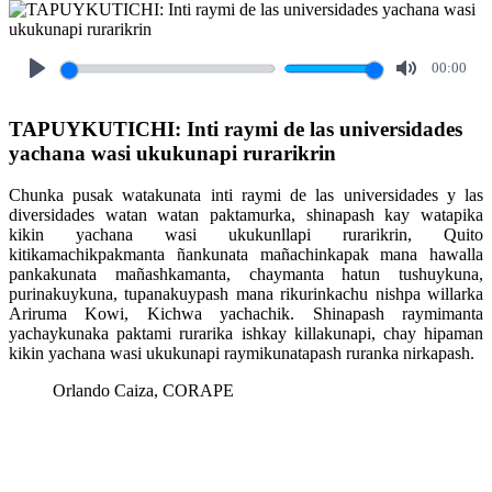
00:00
Play
Mute
TAPUYKUTICHI: Inti raymi de las universidades
yachana wasi ukukunapi rurarikrin
Chunka pusak watakunata inti raymi de las universidades y las
diversidades watan watan paktamurka, shinapash kay watapika
kikin yachana wasi ukukunllapi rurarikrin, Quito
kitikamachikpakmanta ñankunata mañachinkapak mana hawalla
pankakunata mañashkamanta, chaymanta hatun tushuykuna,
purinakuykuna, tupanakuypash mana rikurinkachu nishpa willarka
Ariruma Kowi, Kichwa yachachik. Shinapash raymimanta
yachaykunaka paktami rurarika ishkay killakunapi, chay hipaman
kikin yachana wasi ukukunapi raymikunatapash ruranka nirkapash.
Orlando Caiza, CORAPE