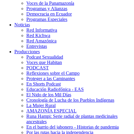
Voces de la Panamazonía
Programas y Alianzas
Democracia en Ecuador
Programas Especiales
Noticias
Red Informativa
Red Kichwa
Red Amazónica
Entrevistas
Producciones
Podcast Sexualidad
Voces que Habitan
PODCAST
Reflexiones sobre el Campo
Proteger a las Caminantes
En Shorts Podcast
Educación Radiofónica - EAS
El Nido de los Mil Días
Cronología de Lucha de los Pueblos Indígenas
La Mujer Rural
AMAZONÍA ESPECIAL
Runa Hampi: Serie radial de plantas medicinales
ancestrales
En el barrio del jabonero - Historias de pandemia
Por las rutas hacia la independencia