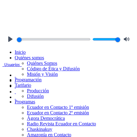
Play
Mute
Inicio
Quiénes somos
Quiénes Somos
Usuarios
Código de Ética y Difusión
Misión y Visión
Programación
Tarifario
Producción
Difusión
Programas
Ecuador en Contacto 1º emisión
Ecuador en Contacto 2º emisión
Ágora Democrática
Radio Revista Ecuador en Contacto
Chaskinakuy
Amazonía en Contacto