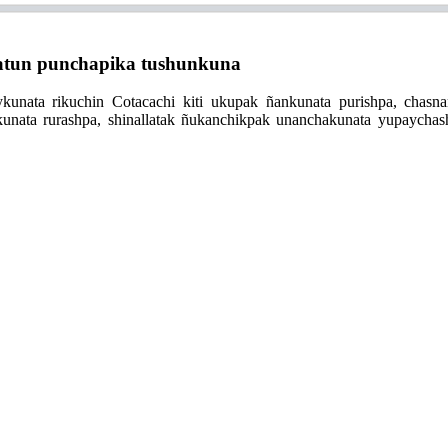
un punchapika tushunkuna
kunata rikuchin Cotacachi kiti ukupak ñankunata purishpa, chasna
unata rurashpa, shinallatak ñukanchikpak unanchakunata yupaychash