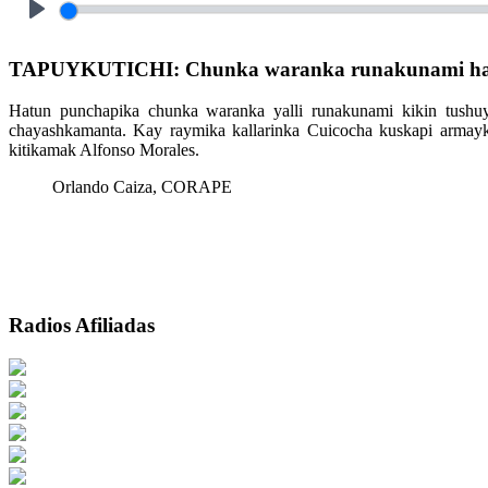
Play
TAPUYKUTICHI: Chunka waranka runakunami hat
Hatun punchapika chunka waranka yalli runakunami kikin tushuy
chayashkamanta. Kay raymika kallarinka Cuicocha kuskapi armayk
kitikamak Alfonso Morales.
Orlando Caiza, CORAPE
Radios Afiliadas