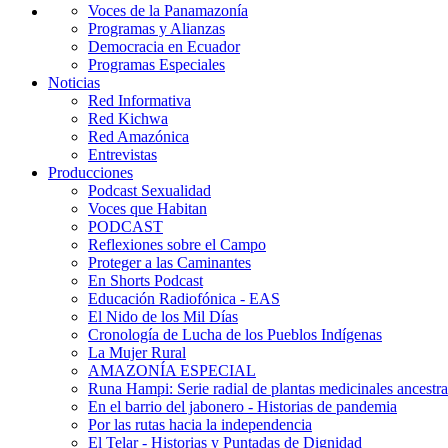
Voces de la Panamazonía
Programas y Alianzas
Democracia en Ecuador
Programas Especiales
Noticias
Red Informativa
Red Kichwa
Red Amazónica
Entrevistas
Producciones
Podcast Sexualidad
Voces que Habitan
PODCAST
Reflexiones sobre el Campo
Proteger a las Caminantes
En Shorts Podcast
Educación Radiofónica - EAS
El Nido de los Mil Días
Cronología de Lucha de los Pueblos Indígenas
La Mujer Rural
AMAZONÍA ESPECIAL
Runa Hampi: Serie radial de plantas medicinales ancestra
En el barrio del jabonero - Historias de pandemia
Por las rutas hacia la independencia
El Telar - Historias y Puntadas de Dignidad