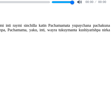
00:00
00:00
Mute
mi inti raymi sinchilla katin Pachamamata yupaychana pachakuna
pa, Pachamama, yaku, inti, wayra tukuymanta kushiyarishpa nirka