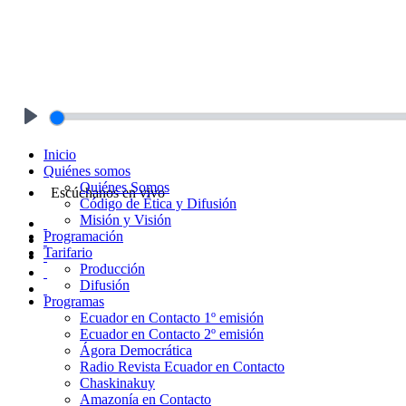
Play
Inicio
Quiénes somos
Quiénes Somos
Escúchanos en vivo
Código de Ética y Difusión
Misión y Visión
Programación
Tarifario
Producción
Difusión
Programas
Ecuador en Contacto 1º emisión
Ecuador en Contacto 2º emisión
Ágora Democrática
Radio Revista Ecuador en Contacto
Chaskinakuy
Amazonía en Contacto