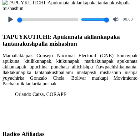
00:00
Play
Mute
TAPUYKUTICHI: Apukunata akllankapaka
tantanakushpalla mishashun
Mamallaktapak Consejo Nacional Electoral (CNE) kamaypak
apukuna, kitillikunapak, kitikunapak, markakunapak apukunata
akllankapak apuchina punchata allichishpa ñawpachishkamanta,
llaktakunapika tantanakushpallami imatapash mishashun nishpa
yuyachirka Gonzalo Chela, Bolívar markapi Movimiento
Pachakutik tantarita pushak.
Orlando Caiza, CORAPE
Radios Afiliadas