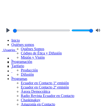
Play
Mute
Inicio
Quiénes somos
Quiénes Somos
Usuarios
Código de Ética y Difusión
Misión y Visión
Programación
Tarifario
Producción
Difusión
Programas
Ecuador en Contacto 1º emisión
Ecuador en Contacto 2º emisión
Ágora Democrática
Radio Revista Ecuador en Contacto
Chaskinakuy
Amazonía en Contacto