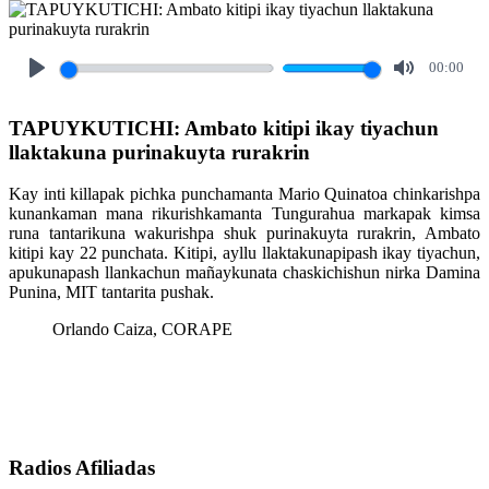
00:00
Play
Mute
TAPUYKUTICHI: Ambato kitipi ikay tiyachun
llaktakuna purinakuyta rurakrin
Kay inti killapak pichka punchamanta Mario Quinatoa chinkarishpa
kunankaman mana rikurishkamanta Tungurahua markapak kimsa
runa tantarikuna wakurishpa shuk purinakuyta rurakrin, Ambato
kitipi kay 22 punchata. Kitipi, ayllu llaktakunapipash ikay tiyachun,
apukunapash llankachun mañaykunata chaskichishun nirka Damina
Punina, MIT tantarita pushak.
Orlando Caiza, CORAPE
Radios Afiliadas