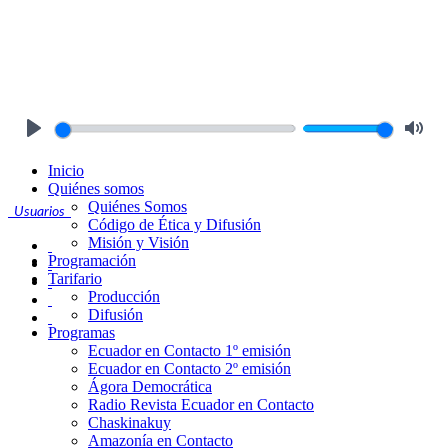
Play
Mute
Inicio
Quiénes somos
Quiénes Somos
Usuarios
Código de Ética y Difusión
Misión y Visión
Programación
Tarifario
Producción
Difusión
Programas
Ecuador en Contacto 1º emisión
Ecuador en Contacto 2º emisión
Ágora Democrática
Radio Revista Ecuador en Contacto
Chaskinakuy
Amazonía en Contacto