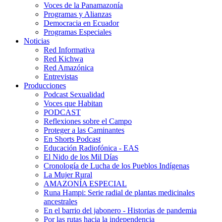
Voces de la Panamazonía
Programas y Alianzas
Democracia en Ecuador
Programas Especiales
Noticias
Red Informativa
Red Kichwa
Red Amazónica
Entrevistas
Producciones
Podcast Sexualidad
Voces que Habitan
PODCAST
Reflexiones sobre el Campo
Proteger a las Caminantes
En Shorts Podcast
Educación Radiofónica - EAS
El Nido de los Mil Días
Cronología de Lucha de los Pueblos Indígenas
La Mujer Rural
AMAZONÍA ESPECIAL
Runa Hampi: Serie radial de plantas medicinales
ancestrales
En el barrio del jabonero - Historias de pandemia
Por las rutas hacia la independencia