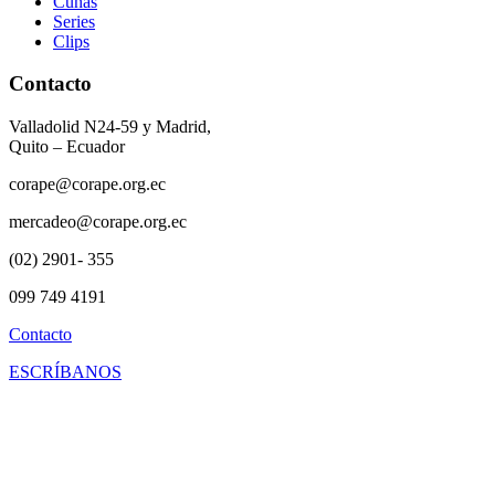
Cuñas
Series
Clips
Contacto
Valladolid N24-59 y Madrid,
Quito – Ecuador
corape@corape.org.ec
mercadeo@corape.org.ec
(02) 2901- 355
099 749 4191
Contacto
ESCRÍBANOS