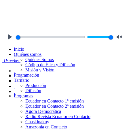
Play
Mute
Inicio
Quiénes somos
Quiénes Somos
Usuarios
Código de Ética y Difusión
Misión y Visión
Programación
Tarifario
Producción
Difusión
Programas
Ecuador en Contacto 1º emisión
Ecuador en Contacto 2º emisión
Ágora Democrática
Radio Revista Ecuador en Contacto
Chaskinakuy
Amazonía en Contacto