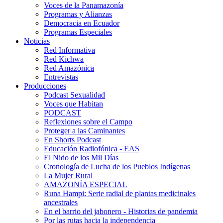
Voces de la Panamazonía
Programas y Alianzas
Democracia en Ecuador
Programas Especiales
Noticias
Red Informativa
Red Kichwa
Red Amazónica
Entrevistas
Producciones
Podcast Sexualidad
Voces que Habitan
PODCAST
Reflexiones sobre el Campo
Proteger a las Caminantes
En Shorts Podcast
Educación Radiofónica - EAS
El Nido de los Mil Días
Cronología de Lucha de los Pueblos Indígenas
La Mujer Rural
AMAZONÍA ESPECIAL
Runa Hampi: Serie radial de plantas medicinales
ancestrales
En el barrio del jabonero - Historias de pandemia
Por las rutas hacia la independencia