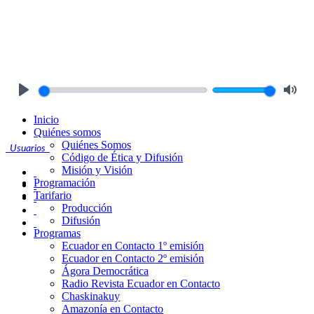
Play
Mute
Inicio
Quiénes somos
Quiénes Somos
Usuarios
Código de Ética y Difusión
Misión y Visión
Programación
Tarifario
Producción
Difusión
Programas
Ecuador en Contacto 1º emisión
Ecuador en Contacto 2º emisión
Ágora Democrática
Radio Revista Ecuador en Contacto
Chaskinakuy
Amazonía en Contacto