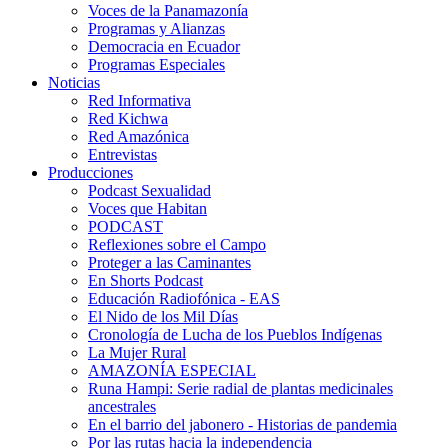
Voces de la Panamazonía
Programas y Alianzas
Democracia en Ecuador
Programas Especiales
Noticias
Red Informativa
Red Kichwa
Red Amazónica
Entrevistas
Producciones
Podcast Sexualidad
Voces que Habitan
PODCAST
Reflexiones sobre el Campo
Proteger a las Caminantes
En Shorts Podcast
Educación Radiofónica - EAS
El Nido de los Mil Días
Cronología de Lucha de los Pueblos Indígenas
La Mujer Rural
AMAZONÍA ESPECIAL
Runa Hampi: Serie radial de plantas medicinales
ancestrales
En el barrio del jabonero - Historias de pandemia
Por las rutas hacia la independencia