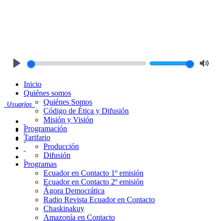
Play
Mute
Inicio
Quiénes somos
Quiénes Somos
Usuarios
Código de Ética y Difusión
Misión y Visión
Programación
Tarifario
Producción
Difusión
Programas
Ecuador en Contacto 1º emisión
Ecuador en Contacto 2º emisión
Ágora Democrática
Radio Revista Ecuador en Contacto
Chaskinakuy
Amazonía en Contacto