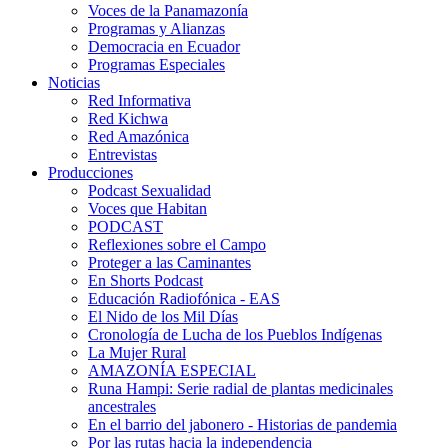
Voces de la Panamazonía
Programas y Alianzas
Democracia en Ecuador
Programas Especiales
Noticias
Red Informativa
Red Kichwa
Red Amazónica
Entrevistas
Producciones
Podcast Sexualidad
Voces que Habitan
PODCAST
Reflexiones sobre el Campo
Proteger a las Caminantes
En Shorts Podcast
Educación Radiofónica - EAS
El Nido de los Mil Días
Cronología de Lucha de los Pueblos Indígenas
La Mujer Rural
AMAZONÍA ESPECIAL
Runa Hampi: Serie radial de plantas medicinales
ancestrales
En el barrio del jabonero - Historias de pandemia
Por las rutas hacia la independencia