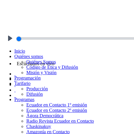
Play
Inicio
Quiénes somos
Quiénes Somos
Escúchanos en vivo
Código de Ética y Difusión
Misión y Visión
Programación
Tarifario
Producción
Difusión
Programas
Ecuador en Contacto 1º emisión
Ecuador en Contacto 2º emisión
Ágora Democrática
Radio Revista Ecuador en Contacto
Chaskinakuy
Amazonía en Contacto