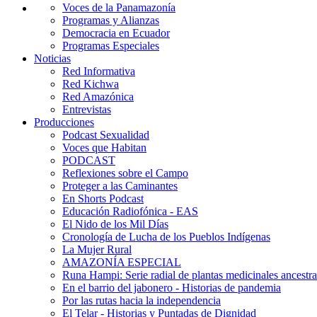
Voces de la Panamazonía
Programas y Alianzas
Democracia en Ecuador
Programas Especiales
Noticias
Red Informativa
Red Kichwa
Red Amazónica
Entrevistas
Producciones
Podcast Sexualidad
Voces que Habitan
PODCAST
Reflexiones sobre el Campo
Proteger a las Caminantes
En Shorts Podcast
Educación Radiofónica - EAS
El Nido de los Mil Días
Cronología de Lucha de los Pueblos Indígenas
La Mujer Rural
AMAZONÍA ESPECIAL
Runa Hampi: Serie radial de plantas medicinales ancestra
En el barrio del jabonero - Historias de pandemia
Por las rutas hacia la independencia
El Telar - Historias y Puntadas de Dignidad