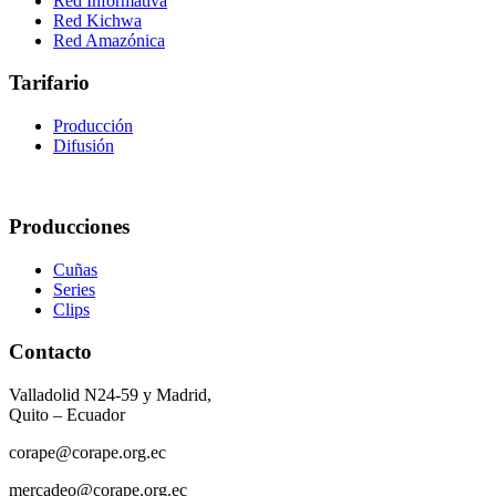
Red Informativa
Red Kichwa
Red Amazónica
Tarifario
Producción
Difusión
Producciones
Cuñas
Series
Clips
Contacto
Valladolid N24-59 y Madrid,
Quito – Ecuador
corape@corape.org.ec
mercadeo@corape.org.ec