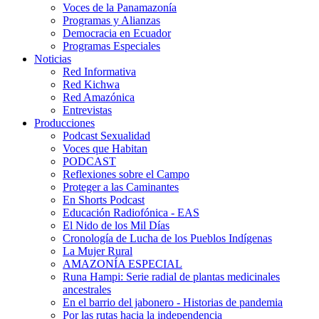
Voces de la Panamazonía
Programas y Alianzas
Democracia en Ecuador
Programas Especiales
Noticias
Red Informativa
Red Kichwa
Red Amazónica
Entrevistas
Producciones
Podcast Sexualidad
Voces que Habitan
PODCAST
Reflexiones sobre el Campo
Proteger a las Caminantes
En Shorts Podcast
Educación Radiofónica - EAS
El Nido de los Mil Días
Cronología de Lucha de los Pueblos Indígenas
La Mujer Rural
AMAZONÍA ESPECIAL
Runa Hampi: Serie radial de plantas medicinales
ancestrales
En el barrio del jabonero - Historias de pandemia
Por las rutas hacia la independencia