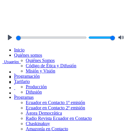
Play
Mute
Inicio
Quiénes somos
Quiénes Somos
Usuarios
Código de Ética y Difusión
Misión y Visión
Programación
Tarifario
Producción
Difusión
Programas
Ecuador en Contacto 1º emisión
Ecuador en Contacto 2º emisión
Ágora Democrática
Radio Revista Ecuador en Contacto
Chaskinakuy
Amazonía en Contacto