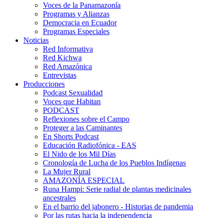
Voces de la Panamazonía
Programas y Alianzas
Democracia en Ecuador
Programas Especiales
Noticias
Red Informativa
Red Kichwa
Red Amazónica
Entrevistas
Producciones
Podcast Sexualidad
Voces que Habitan
PODCAST
Reflexiones sobre el Campo
Proteger a las Caminantes
En Shorts Podcast
Educación Radiofónica - EAS
El Nido de los Mil Días
Cronología de Lucha de los Pueblos Indígenas
La Mujer Rural
AMAZONÍA ESPECIAL
Runa Hampi: Serie radial de plantas medicinales
ancestrales
En el barrio del jabonero - Historias de pandemia
Por las rutas hacia la independencia