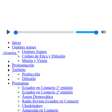
Play
Mute
Inicio
Quiénes somos
Quiénes Somos
Usuarios
Código de Ética y Difusión
Misión y Visión
Programación
Tarifario
Producción
Difusión
Programas
Ecuador en Contacto 1º emisión
Ecuador en Contacto 2º emisión
Ágora Democrática
Radio Revista Ecuador en Contacto
Chaskinakuy
Amazonía en Contacto