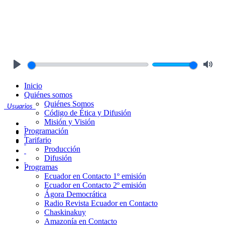
Play
Mute
Inicio
Quiénes somos
Quiénes Somos
Usuarios
Código de Ética y Difusión
Misión y Visión
Programación
Tarifario
Producción
Difusión
Programas
Ecuador en Contacto 1º emisión
Ecuador en Contacto 2º emisión
Ágora Democrática
Radio Revista Ecuador en Contacto
Chaskinakuy
Amazonía en Contacto