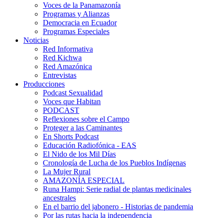
Voces de la Panamazonía
Programas y Alianzas
Democracia en Ecuador
Programas Especiales
Noticias
Red Informativa
Red Kichwa
Red Amazónica
Entrevistas
Producciones
Podcast Sexualidad
Voces que Habitan
PODCAST
Reflexiones sobre el Campo
Proteger a las Caminantes
En Shorts Podcast
Educación Radiofónica - EAS
El Nido de los Mil Días
Cronología de Lucha de los Pueblos Indígenas
La Mujer Rural
AMAZONÍA ESPECIAL
Runa Hampi: Serie radial de plantas medicinales
ancestrales
En el barrio del jabonero - Historias de pandemia
Por las rutas hacia la independencia