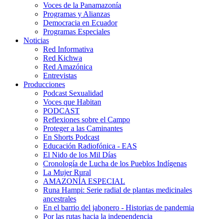
Voces de la Panamazonía
Programas y Alianzas
Democracia en Ecuador
Programas Especiales
Noticias
Red Informativa
Red Kichwa
Red Amazónica
Entrevistas
Producciones
Podcast Sexualidad
Voces que Habitan
PODCAST
Reflexiones sobre el Campo
Proteger a las Caminantes
En Shorts Podcast
Educación Radiofónica - EAS
El Nido de los Mil Días
Cronología de Lucha de los Pueblos Indígenas
La Mujer Rural
AMAZONÍA ESPECIAL
Runa Hampi: Serie radial de plantas medicinales
ancestrales
En el barrio del jabonero - Historias de pandemia
Por las rutas hacia la independencia