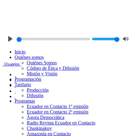
Play
Mute
Inicio
Quiénes somos
Quiénes Somos
Usuarios
Código de Ética y Difusión
Misión y Visión
Programación
Tarifario
Producción
Difusión
Programas
Ecuador en Contacto 1º emisión
Ecuador en Contacto 2º emisión
Ágora Democrática
Radio Revista Ecuador en Contacto
Chaskinakuy
Amazonía en Contacto