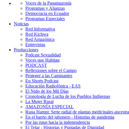
Voces de la Panamazonía
Programas y Alianzas
Democracia en Ecuador
Programas Especiales
Noticias
Red Informativa
Red Kichwa
Red Amazónica
Entrevistas
Producciones
Podcast Sexualidad
Voces que Habitan
PODCAST
Reflexiones sobre el Campo
Proteger a las Caminantes
En Shorts Podcast
Educación Radiofónica - EAS
El Nido de los Mil Días
Cronología de Lucha de los Pueblos Indígenas
La Mujer Rural
AMAZONÍA ESPECIAL
Runa Hampi: Serie radial de plantas medicinales ancestra
En el barrio del jabonero - Historias de pandemia
Por las rutas hacia la independencia
El Telar - Historias y Puntadas de Dignidad