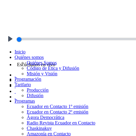
Play
Inicio
Quiénes somos
Quiénes Somos
Escúchanos en vivo
Código de Ética y Difusión
Misión y Visión
Programación
Tarifario
Producción
Difusión
Programas
Ecuador en Contacto 1º emisión
Ecuador en Contacto 2º emisión
Ágora Democrática
Radio Revista Ecuador en Contacto
Chaskinakuy
Amazonía en Contacto