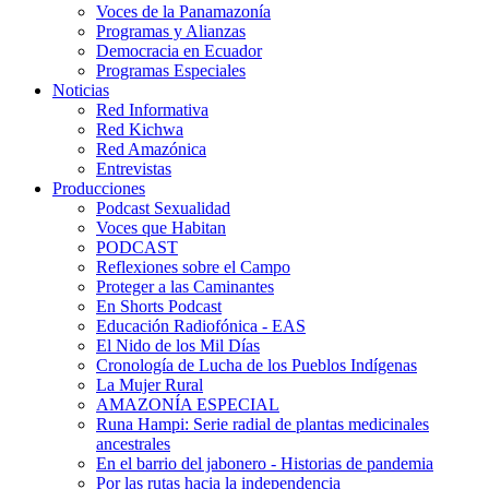
Voces de la Panamazonía
Programas y Alianzas
Democracia en Ecuador
Programas Especiales
Noticias
Red Informativa
Red Kichwa
Red Amazónica
Entrevistas
Producciones
Podcast Sexualidad
Voces que Habitan
PODCAST
Reflexiones sobre el Campo
Proteger a las Caminantes
En Shorts Podcast
Educación Radiofónica - EAS
El Nido de los Mil Días
Cronología de Lucha de los Pueblos Indígenas
La Mujer Rural
AMAZONÍA ESPECIAL
Runa Hampi: Serie radial de plantas medicinales
ancestrales
En el barrio del jabonero - Historias de pandemia
Por las rutas hacia la independencia