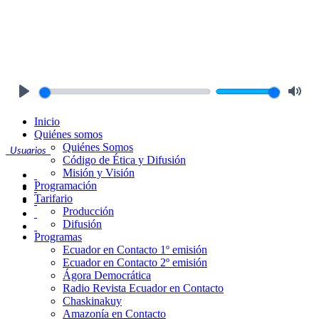
Play
Mute
Inicio
Quiénes somos
Quiénes Somos
Usuarios
Código de Ética y Difusión
Misión y Visión
Programación
Tarifario
Producción
Difusión
Programas
Ecuador en Contacto 1º emisión
Ecuador en Contacto 2º emisión
Ágora Democrática
Radio Revista Ecuador en Contacto
Chaskinakuy
Amazonía en Contacto