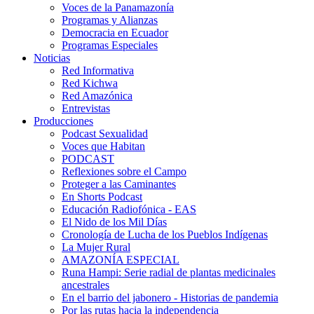
Voces de la Panamazonía
Programas y Alianzas
Democracia en Ecuador
Programas Especiales
Noticias
Red Informativa
Red Kichwa
Red Amazónica
Entrevistas
Producciones
Podcast Sexualidad
Voces que Habitan
PODCAST
Reflexiones sobre el Campo
Proteger a las Caminantes
En Shorts Podcast
Educación Radiofónica - EAS
El Nido de los Mil Días
Cronología de Lucha de los Pueblos Indígenas
La Mujer Rural
AMAZONÍA ESPECIAL
Runa Hampi: Serie radial de plantas medicinales
ancestrales
En el barrio del jabonero - Historias de pandemia
Por las rutas hacia la independencia