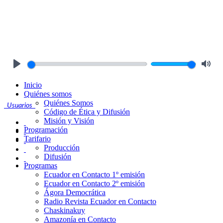
Play
Mute
Inicio
Quiénes somos
Quiénes Somos
Usuarios
Código de Ética y Difusión
Misión y Visión
Programación
Tarifario
Producción
Difusión
Programas
Ecuador en Contacto 1º emisión
Ecuador en Contacto 2º emisión
Ágora Democrática
Radio Revista Ecuador en Contacto
Chaskinakuy
Amazonía en Contacto