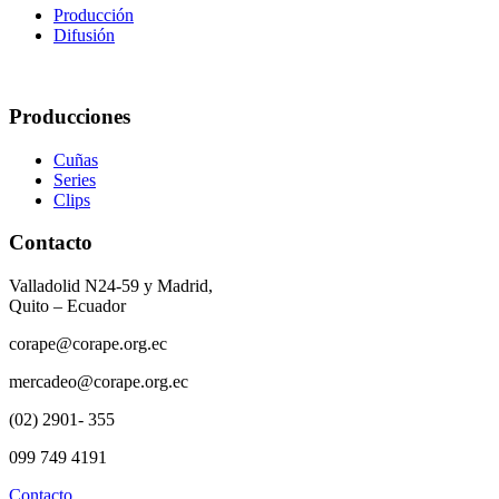
Producción
Difusión
Producciones
Cuñas
Series
Clips
Contacto
Valladolid N24-59 y Madrid,
Quito – Ecuador
corape@corape.org.ec
mercadeo@corape.org.ec
(02) 2901- 355
099 749 4191
Contacto