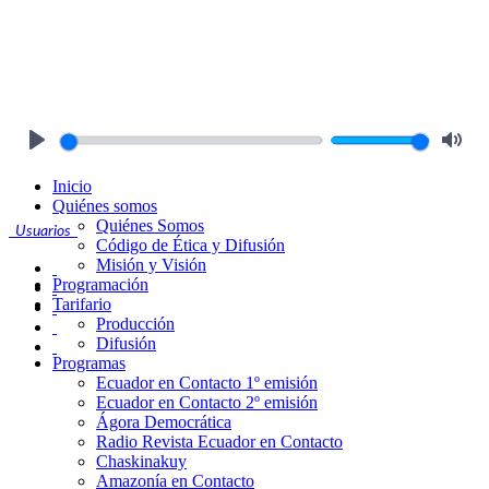
Play
Mute
Inicio
Quiénes somos
Quiénes Somos
Usuarios
Código de Ética y Difusión
Misión y Visión
Programación
Tarifario
Producción
Difusión
Programas
Ecuador en Contacto 1º emisión
Ecuador en Contacto 2º emisión
Ágora Democrática
Radio Revista Ecuador en Contacto
Chaskinakuy
Amazonía en Contacto