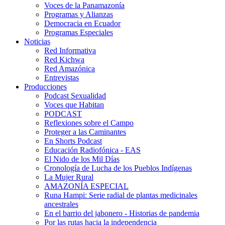
Voces de la Panamazonía
Programas y Alianzas
Democracia en Ecuador
Programas Especiales
Noticias
Red Informativa
Red Kichwa
Red Amazónica
Entrevistas
Producciones
Podcast Sexualidad
Voces que Habitan
PODCAST
Reflexiones sobre el Campo
Proteger a las Caminantes
En Shorts Podcast
Educación Radiofónica - EAS
El Nido de los Mil Días
Cronología de Lucha de los Pueblos Indígenas
La Mujer Rural
AMAZONÍA ESPECIAL
Runa Hampi: Serie radial de plantas medicinales
ancestrales
En el barrio del jabonero - Historias de pandemia
Por las rutas hacia la independencia