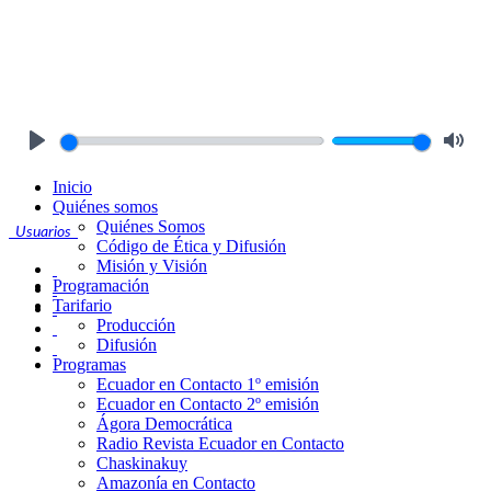
Play
Mute
Inicio
Quiénes somos
Quiénes Somos
Usuarios
Código de Ética y Difusión
Misión y Visión
Programación
Tarifario
Producción
Difusión
Programas
Ecuador en Contacto 1º emisión
Ecuador en Contacto 2º emisión
Ágora Democrática
Radio Revista Ecuador en Contacto
Chaskinakuy
Amazonía en Contacto