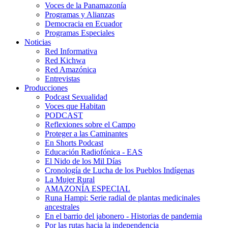
Voces de la Panamazonía
Programas y Alianzas
Democracia en Ecuador
Programas Especiales
Noticias
Red Informativa
Red Kichwa
Red Amazónica
Entrevistas
Producciones
Podcast Sexualidad
Voces que Habitan
PODCAST
Reflexiones sobre el Campo
Proteger a las Caminantes
En Shorts Podcast
Educación Radiofónica - EAS
El Nido de los Mil Días
Cronología de Lucha de los Pueblos Indígenas
La Mujer Rural
AMAZONÍA ESPECIAL
Runa Hampi: Serie radial de plantas medicinales
ancestrales
En el barrio del jabonero - Historias de pandemia
Por las rutas hacia la independencia