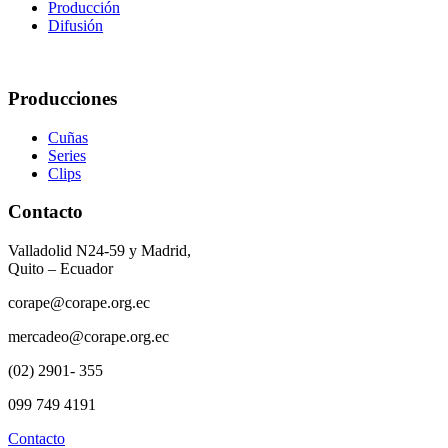
Producción
Difusión
Producciones
Cuñas
Series
Clips
Contacto
Valladolid N24-59 y Madrid,
Quito – Ecuador
corape@corape.org.ec
mercadeo@corape.org.ec
(02) 2901- 355
099 749 4191
Contacto