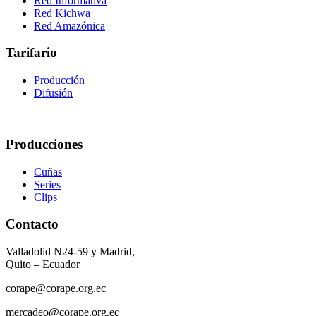
Red Informativa
Red Kichwa
Red Amazónica
Tarifario
Producción
Difusión
Producciones
Cuñas
Series
Clips
Contacto
Valladolid N24-59 y Madrid,
Quito – Ecuador
corape@corape.org.ec
mercadeo@corape.org.ec