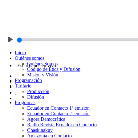
Play
Inicio
Quiénes somos
Quiénes Somos
Escúchanos en vivo
Código de Ética y Difusión
Misión y Visión
Programación
Tarifario
Producción
Difusión
Programas
Ecuador en Contacto 1º emisión
Ecuador en Contacto 2º emisión
Ágora Democrática
Radio Revista Ecuador en Contacto
Chaskinakuy
Amazonía en Contacto