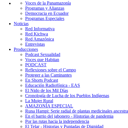
Voces de la Panamazonía
Programas y Alianzas
Democracia en Ecuador
Programas Especiales
Noticias
Red Informativa
Red Kichwa
Red Amazónica
Entrevistas
Producciones
Podcast Sexualidad
Voces que Habitan
PODCAST
Reflexiones sobre el Campo
Proteger a las Caminantes
En Shorts Podcast
Educación Radiofónica - EAS
El Nido de los Mil Días
Cronología de Lucha de los Pueblos Indígenas
La Mujer Rural
AMAZONÍA ESPECIAL
Runa Hampi: Serie radial de plantas medicinales ancestra
En el barrio del jabonero - Historias de pandemia
Por las rutas hacia la independencia
El Telar - Historias y Puntadas de Dignidad